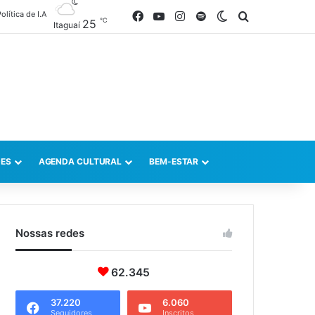
olítica de I.A
Facebook
YouTube
Instagram
Spotify
Switch skin
Procurar po
℃
25
Itaguaí
ES
AGENDA CULTURAL
BEM-ESTAR
Nossas redes
62.345
37.220
6.060
Seguidores
Inscritos