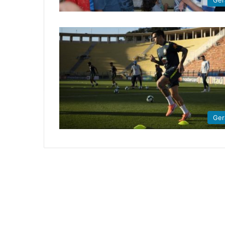
Ger
Ger