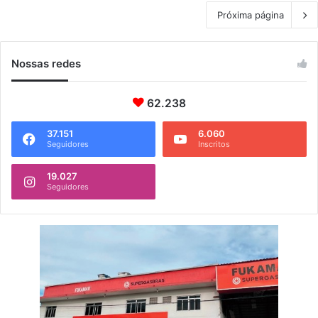
Próxima página
Nossas redes
62.238
37.151
6.060
Seguidores
Inscritos
19.027
Seguidores