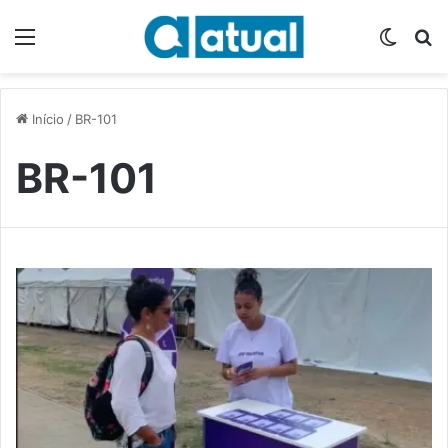
Menu
Switch
P
Início
/
BR-101
BR-101