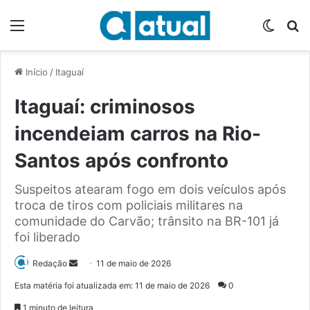
Menu
Switch
P
Início
/
Itaguaí
Itaguaí: criminosos
incendeiam carros na Rio-
Santos após confronto
Suspeitos atearam fogo em dois veículos após
troca de tiros com policiais militares na
comunidade do Carvão; trânsito na BR-101 já
foi liberado
Redação
M
11 de maio de 2026
a
Esta matéria foi atualizada em: 11 de maio de 2026
0
n
1 minuto de leitura