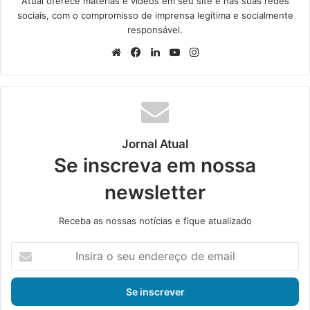
Atual oferece matérias e vídeos em seu site e nas suas redes
sociais, com o compromisso de imprensa legítima e socialmente
responsável.
We
Fa
Lin
Yo
Ins
bsi
ce
ke
uT
tag
te
bo
din
ub
ra
ok
e
m
Jornal Atual
Se inscreva em nossa
newsletter
Receba as nossas notícias e fique atualizado
I
n
s
i
r