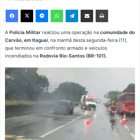
d
e
Facebook
X
Messenger
WhatsApp
Telegram
Compartilhar via e-mail
Imprimir
u
m
e
A
Polícia Militar
realizou uma operação na
comunidade do
-
Carvão, em Itaguaí
, na manhã desta segunda-feira (11),
m
que terminou em confronto armado e veículos
a
incendiados na
Rodovia Rio-Santos (BR-101).
i
l