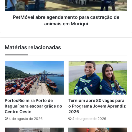
n
l
á
a
r
b
PetMóvel abre agendamento para castração de
i
r
animais em Muriqui
o
e
N
a
a
g
Matérias relacionadas
c
e
i
n
o
d
n
a
a
m
l
e
d
n
a
t
E
o
PortosRio mira Porto de
Ternium abre 80 vagas para
c
p
Itaguaí para escoar grãos do
o Programa Jovem Aprendiz
o
a
Centro Oeste
2026
n
r
4 de agosto de 2026
4 de agosto de 2026
o
a
m
c