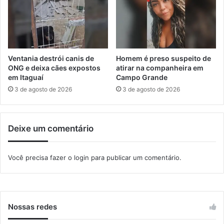
i
a
a
s
d
t
o
r
M
a
a
ç
Ventania destrói canis de
Homem é preso suspeito de
r
ã
ONG e deixa cães expostos
atirar na companheira em
,
o
em Itaguaí
Campo Grande
n
d
3 de agosto de 2026
3 de agosto de 2026
a
e
q
a
u
n
Deixe um comentário
i
i
n
m
t
a
Você precisa fazer o
login
para publicar um comentário.
a
i
(
s
1
e
4
m
)
M
Nossas redes
u
r