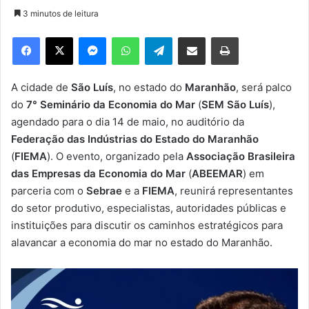
n
3 minutos de leitura
d
e
Facebook
X
Messenger
WhatsApp
Telegram
Compartilhar via e-mail
Imprimir
u
m
e
A cidade de
São Luís
, no estado do
Maranhão
, será palco
-
do
7° Seminário
da
Economia do Mar
(
SEM São Luís
),
m
agendado para o dia 14 de maio, no auditório da
a
Federação das Indústrias do Estado do Maranhão
i
(
FIEMA
). O evento, organizado pela
Associação Brasileira
l
das Empresas da Economia do Mar
(
ABEEMAR
) em
parceria com o
Sebrae
e a
FIEMA
, reunirá representantes
do setor produtivo, especialistas, autoridades públicas e
instituições para discutir os caminhos estratégicos para
alavancar a economia do mar no estado do Maranhão.