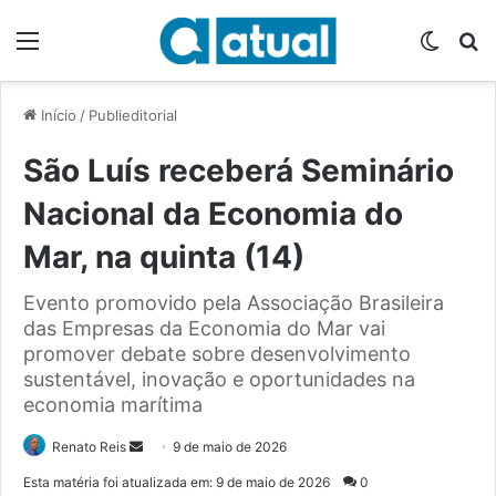
Menu
Switch
P
Início
/
Publieditorial
São Luís receberá Seminário
Nacional da Economia do
Mar, na quinta (14)
Evento promovido pela Associação Brasileira
das Empresas da Economia do Mar vai
promover debate sobre desenvolvimento
sustentável, inovação e oportunidades na
economia marítima
Renato Reis
M
9 de maio de 2026
a
Esta matéria foi atualizada em: 9 de maio de 2026
0