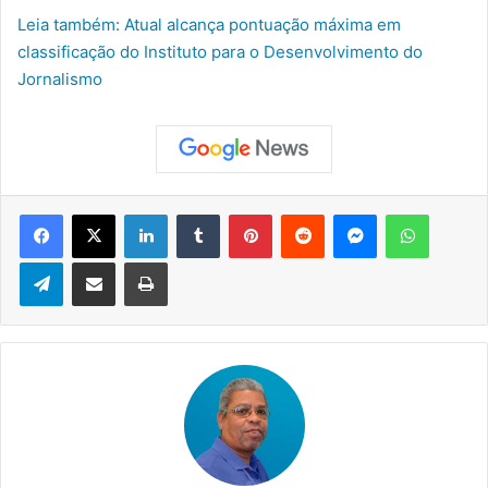
Leia também: Atual alcança pontuação máxima em
classificação do Instituto para o Desenvolvimento do
Jornalismo
Facebook
X
Linkedin
Tumblr
Pinterest
Reddit
Messenger
WhatsApp
Telegram
Compartilhar via e-mail
Imprimir