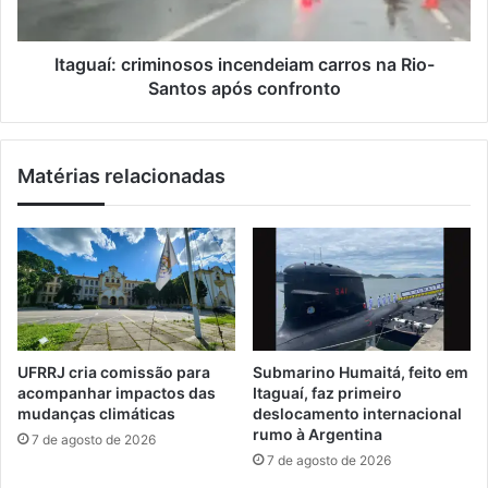
s
:
e
c
l
r
Itaguaí: criminosos incendeiam carros na Rio-
e
i
Santos após confronto
t
m
i
i
v
n
Matérias relacionadas
o
o
,
s
e
o
a
s
g
i
o
n
r
c
a
e
?
n
UFRRJ cria comissão para
Submarino Humaitá, feito em
d
acompanhar impactos das
Itaguaí, faz primeiro
e
mudanças climáticas
deslocamento internacional
i
rumo à Argentina
7 de agosto de 2026
a
7 de agosto de 2026
m