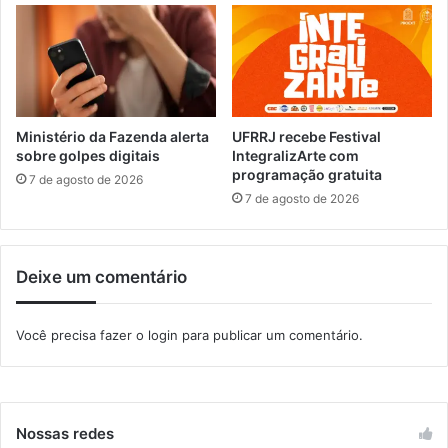
c
a
r
r
o
s
n
Ministério da Fazenda alerta
UFRRJ recebe Festival
a
sobre golpes digitais
IntegralizArte com
programação gratuita
R
7 de agosto de 2026
i
7 de agosto de 2026
o
-
S
Deixe um comentário
a
n
t
Você precisa fazer o
login
para publicar um comentário.
o
s
a
p
ó
Nossas redes