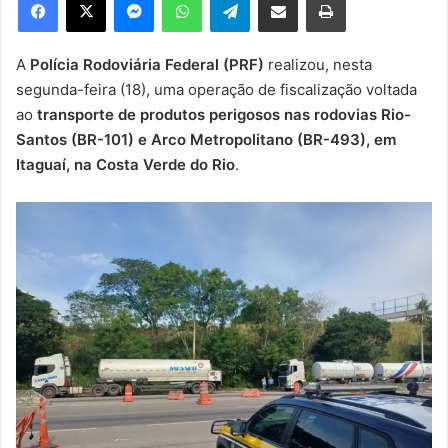
u
m
e
A
Polícia Rodoviária Federal (PRF)
realizou, nesta
-
segunda-feira (18), uma operação de fiscalização voltada
m
ao
transporte de produtos perigosos nas rodovias Rio-
a
Santos (BR-101) e Arco Metropolitano (BR-493), em
i
Itaguaí, na Costa Verde do Rio
.
l