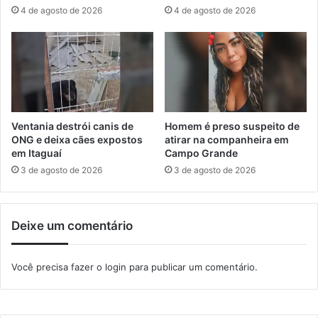
a
e
4 de agosto de 2026
4 de agosto de 2026
r
m
e
A
m
n
I
g
t
r
a
a
c
n
u
e
Ventania destrói canis de
Homem é preso suspeito de
r
s
ONG e deixa cães expostos
atirar na companheira em
u
t
em Itaguaí
Campo Grande
ç
a
3 de agosto de 2026
3 de agosto de 2026
á
q
u
a
Deixe um comentário
r
t
a
Você precisa fazer o
login
para publicar um comentário.
-
f
e
i