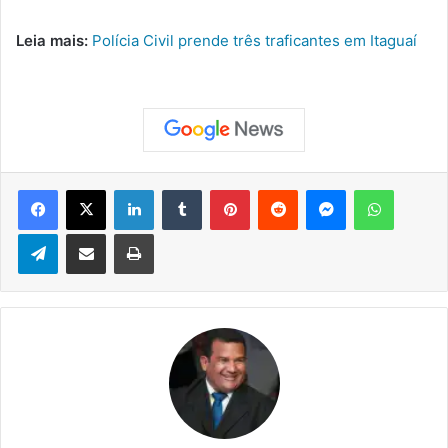
Leia mais:
Polícia Civil prende três traficantes em Itaguaí
Facebook
X
Linkedin
Tumblr
Pinterest
Reddit
Messenger
WhatsApp
Telegram
Compartilhar via e-mail
Imprimir