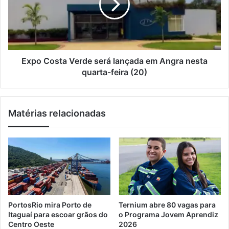
i
t
C
l
e
o
r
s
á
t
s
a
h
V
Expo Costa Verde será lançada em Angra nesta
o
e
quarta-feira (20)
w
r
d
d
e
e
Matérias relacionadas
I
s
s
e
r
r
a
á
e
l
l
a
S
n
a
ç
l
a
PortosRio mira Porto de
Ternium abre 80 vagas para
a
d
Itaguaí para escoar grãos do
o Programa Jovem Aprendiz
z
a
Centro Oeste
2026