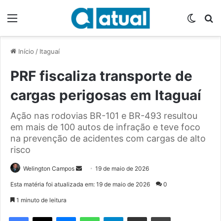
Menu
Switch
P
Início
/
Itaguaí
PRF fiscaliza transporte de
cargas perigosas em Itaguaí
Ação nas rodovias BR-101 e BR-493 resultou
em mais de 100 autos de infração e teve foco
na prevenção de acidentes com cargas de alto
risco
Welington Campos
M
19 de maio de 2026
a
Esta matéria foi atualizada em: 19 de maio de 2026
0
n
1 minuto de leitura
d
e
Facebook
X
Messenger
WhatsApp
Telegram
Compartilhar via e-mail
Imprimir