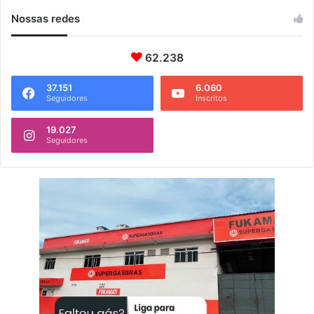
r
Nossas redes
a
(
62.238
2
0
)
37.151
6.060
Seguidores
Inscritos
19.027
Seguidores