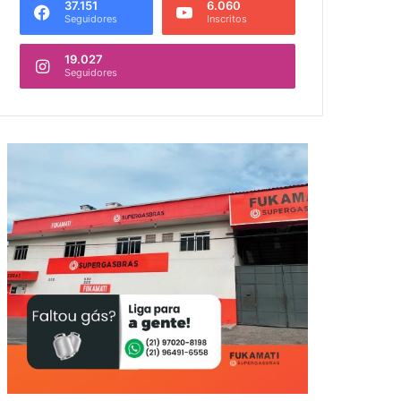
37.151
6.060
Seguidores
Inscritos
19.027
Seguidores