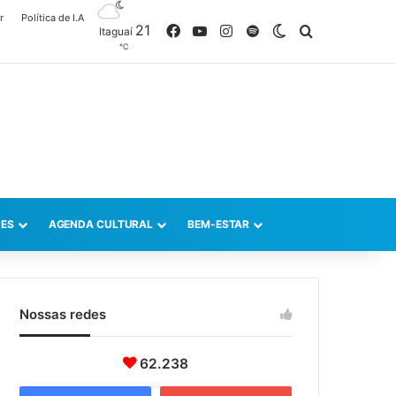
r
Política de I.A
21
Facebook
YouTube
Instagram
Spotify
Switch skin
Procurar po
Itaguaí
℃
ES
AGENDA CULTURAL
BEM-ESTAR
Nossas redes
62.238