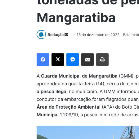
Mangaratiba
Redação
M
15 de dezembro de 2022
Esta maté
a
n
Facebook
X
Messenger
Compartilhar via e-mail
Imprimir
d
e
u
A
Guarda Municipal de Mangaratiba
(GMM), p
m
apreendeu na quarta-feira (14), cerca de cin
e
a pesca ilegal
no município. A GMM informou q
-
condutor da embarcação foram flagrados quan
m
Área de Proteção Ambiental
(APA) do Boto Ci
a
Municipal
1.209/19, a pesca com rede de arras
i
l