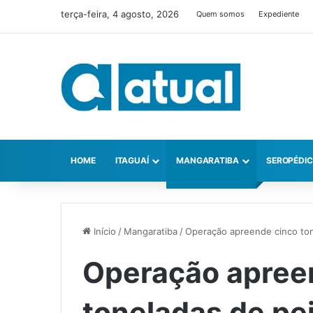
terça-feira, 4 agosto, 2026
Quem somos
Expediente
HOME
ITAGUAÍ
MANGARATIBA
SEROPÉDI
Início
/
Mangaratiba
/
Operação apreende cinco to
Operação apree
toneladas de pe