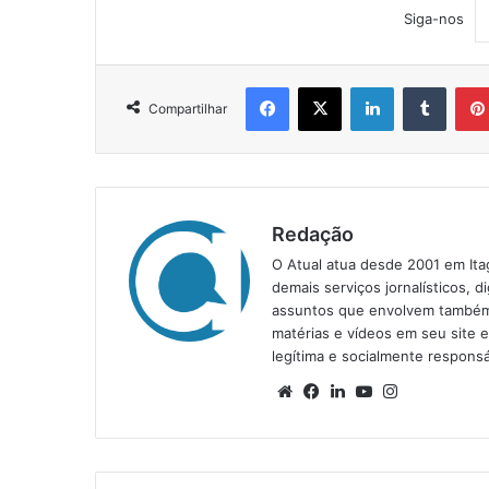
Siga-nos
Facebook
X
Linkedin
Tumblr
Compartilhar
Redação
O Atual atua desde 2001 em Ita
demais serviços jornalísticos, d
assuntos que envolvem também a
matérias e vídeos em seu site 
legítima e socialmente responsá
We
Fa
Lin
Yo
Ins
bsi
ce
ke
uT
tag
te
bo
din
ub
ra
ok
e
m