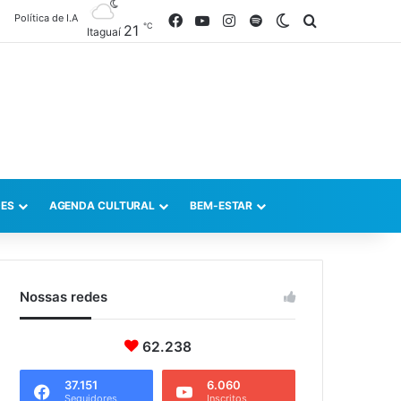
Política de I.A
Facebook
YouTube
Instagram
Spotify
Switch skin
Procurar po
℃
21
Itaguaí
ES
AGENDA CULTURAL
BEM-ESTAR
Nossas redes
62.238
37.151
6.060
Seguidores
Inscritos