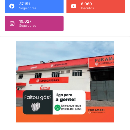
37.151
6.060
Seguidores
Inscritos
19.027
Seguidores