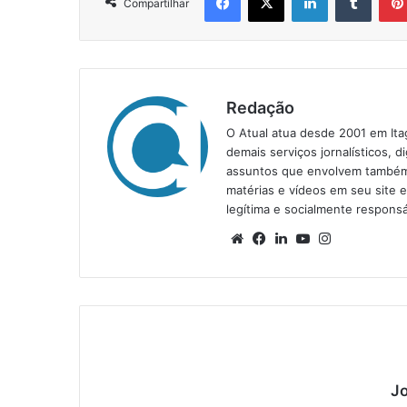
Compartilhar
Redação
O Atual atua desde 2001 em Ita
demais serviços jornalísticos, d
assuntos que envolvem também a
matérias e vídeos em seu site 
legítima e socialmente responsá
We
Fa
Lin
Yo
Ins
bsi
ce
ke
uT
tag
te
bo
din
ub
ra
ok
e
m
Jo