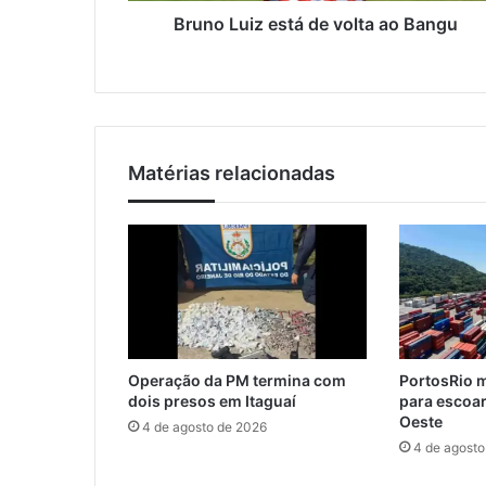
o
e
Bruno Luiz está de volta ao Bangu
d
s
e
t
e
á
m
d
a
e
i
v
l
Matérias relacionadas
o
l
t
a
a
o
B
a
n
Operação da PM termina com
PortosRio m
g
dois presos em Itaguaí
para escoar
u
Oeste
4 de agosto de 2026
4 de agosto