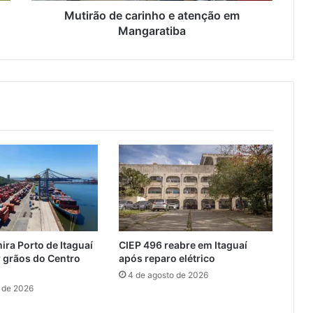
c
Mutirão de carinho e atenção em
a
Mangaratiba
r
i
n
h
o
e
a
t
e
n
ç
ã
o
e
ira Porto de Itaguaí
CIEP 496 reabre em Itaguaí
m
 grãos do Centro
após reparo elétrico
M
4 de agosto de 2026
a
 de 2026
n
g