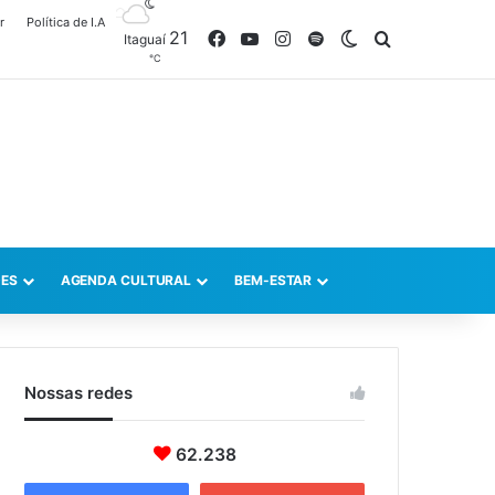
r
Política de I.A
21
Facebook
YouTube
Instagram
Spotify
Switch skin
Procurar po
Itaguaí
℃
ES
AGENDA CULTURAL
BEM-ESTAR
Nossas redes
62.238