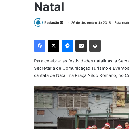
Natal
Redação
M
26 de dezembro de 2018
Esta mat
a
n
Facebook
X
Messenger
Compartilhar via e-mail
Imprimir
d
e
u
Para celebrar as festividades natalinas, a Secr
m
Secretaria de Comunicação Turismo e Eventos 
e
cantata de Natal, na Praça Nildo Romano, no C
-
m
a
i
l