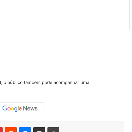
al, o público também pôde acompanhar uma
Pinterest
Reddit
Messenger
Compartilhar via e-mail
Imprimir