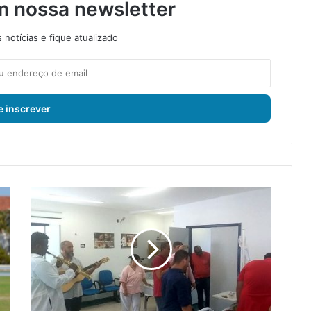
m nossa newsletter
notícias e fique atualizado
M
u
t
i
r
ã
o
d
e