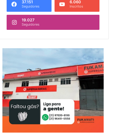
37.151
6.060
Seguidores
Inscritos
19.027
Seguidores