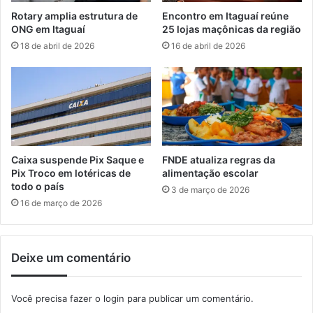
r
a
Rotary amplia estrutura de
Encontro em Itaguaí reúne
n
d
ONG em Itaguaí
25 lojas maçônicas da região
o
a
18 de abril de 2026
16 de abril de 2026
t
d
e
e
r
N
m
a
i
t
n
a
a
l
n
Caixa suspende Pix Saque e
FNDE atualiza regras da
e
Pix Troco em lotéricas de
alimentação escolar
s
todo o país
3 de março de 2026
t
16 de março de 2026
a
q
u
Deixe um comentário
i
n
t
Você precisa fazer o
login
para publicar um comentário.
a