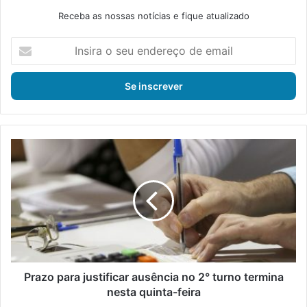
Receba as nossas notícias e fique atualizado
I
n
s
i
r
a
o
s
P
e
r
u
a
e
z
n
o
d
p
e
a
r
r
e
a
ç
j
Prazo para justificar ausência no 2° turno termina
o
u
nesta quinta-feira
d
s