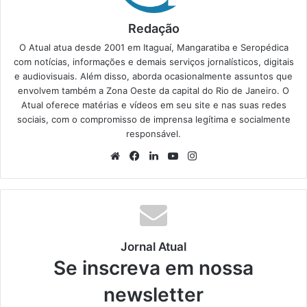
Redação
O Atual atua desde 2001 em Itaguaí, Mangaratiba e Seropédica
com notícias, informações e demais serviços jornalísticos, digitais
e audiovisuais. Além disso, aborda ocasionalmente assuntos que
envolvem também a Zona Oeste da capital do Rio de Janeiro. O
Atual oferece matérias e vídeos em seu site e nas suas redes
sociais, com o compromisso de imprensa legítima e socialmente
responsável.
We
Fa
Lin
Yo
Ins
bsi
ce
ke
uT
tag
te
bo
din
ub
ra
ok
e
m
Jornal Atual
Se inscreva em nossa
newsletter