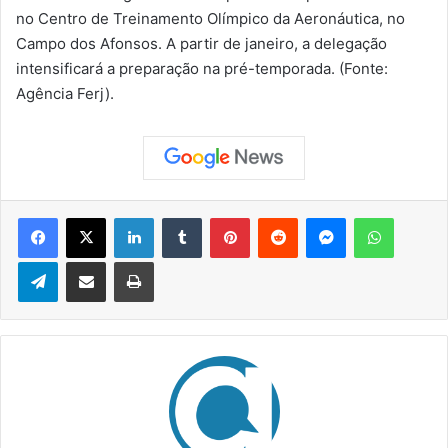
no Centro de Treinamento Olímpico da Aeronáutica, no
Campo dos Afonsos. A partir de janeiro, a delegação
intensificará a preparação na pré-temporada. (Fonte:
Agência Ferj).
Facebook
X
Linkedin
Tumblr
Pinterest
Reddit
Messenger
WhatsApp
Telegram
Compartilhar via e-mail
Imprimir