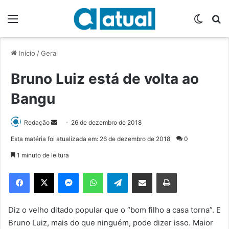
Menu
Switch
P
Início
/
Geral
Bruno Luiz está de volta ao
Bangu
Redação
M
26 de dezembro de 2018
a
Esta matéria foi atualizada em: 26 de dezembro de 2018
0
n
1 minuto de leitura
d
e
Facebook
X
Messenger
WhatsApp
Telegram
Compartilhar via e-mail
Imprimir
u
m
e
Diz o velho ditado popular que o “bom filho a casa torna”. E
-
Bruno Luiz, mais do que ninguém, pode dizer isso. Maior