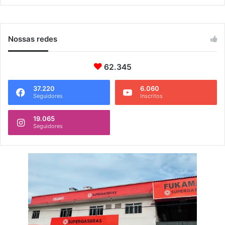
-
f
e
i
Nossas redes
r
a
62.345
37.220
6.060
Seguidores
Inscritos
19.065
Seguidores