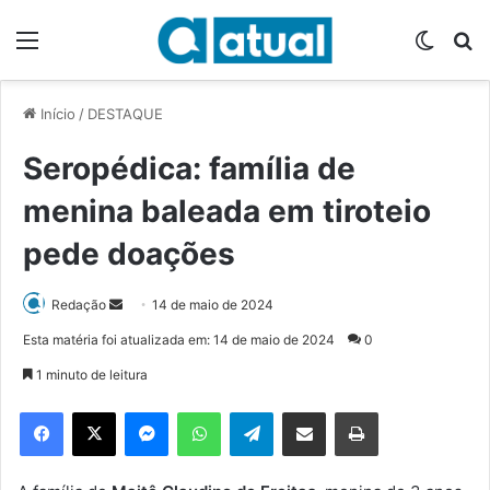
Menu
Switch
P
Início
/
DESTAQUE
Seropédica: família de
menina baleada em tiroteio
pede doações
Redação
M
14 de maio de 2024
a
Esta matéria foi atualizada em: 14 de maio de 2024
0
n
1 minuto de leitura
d
e
Facebook
X
Messenger
WhatsApp
Telegram
Compartilhar via e-mail
Imprimir
u
m
e