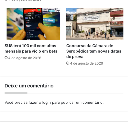
r
i
o
d
t
a
e
d
i
o
o
B
p
e
e
m
SUS terá 100 mil consultas
Concurso da Câmara de
d
E
mensais para vício em bets
Seropédica tem novas datas
e
de prova
c
4 de agosto de 2026
d
o
4 de agosto de 2026
o
2
a
0
ç
2
Deixe um comentário
õ
4
e
s
Você precisa fazer o
login
para publicar um comentário.