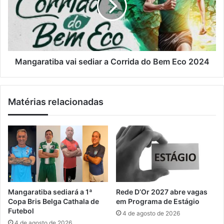
i
i
a
l
a
r
d
a
e
t
m
i
e
b
Mangaratiba vai sediar a Corrida do Bem Eco 2024
n
a
i
v
n
a
Matérias relacionadas
a
i
b
s
a
e
l
d
e
i
a
a
d
r
a
a
e
C
Mangaratiba sediará a 1ª
Rede D’Or 2027 abre vagas
m
o
Copa Bris Belga Cathala de
em Programa de Estágio
t
r
Futebol
4 de agosto de 2026
i
r
4 de agosto de 2026