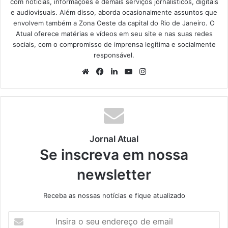
com notícias, informações e demais serviços jornalísticos, digitais
e audiovisuais. Além disso, aborda ocasionalmente assuntos que
envolvem também a Zona Oeste da capital do Rio de Janeiro. O
Atual oferece matérias e vídeos em seu site e nas suas redes
sociais, com o compromisso de imprensa legítima e socialmente
responsável.
We
Fa
Lin
Yo
Ins
bsi
ce
ke
uT
tag
te
bo
din
ub
ra
ok
e
m
Jornal Atual
Se inscreva em nossa
newsletter
Receba as nossas notícias e fique atualizado
I
n