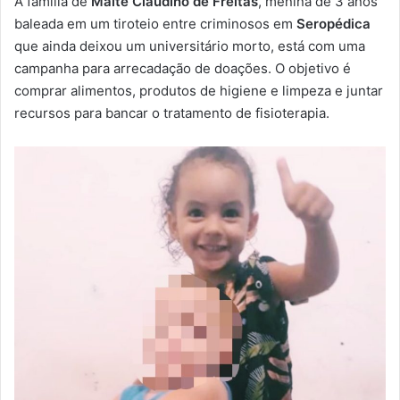
A família de
Maitê Claudino de Freitas
, menina de 3 anos
-
baleada em um tiroteio entre criminosos em
Seropédica
m
que ainda deixou um universitário morto, está com uma
a
campanha para arrecadação de doações. O objetivo é
i
comprar alimentos, produtos de higiene e limpeza e juntar
l
recursos para bancar o tratamento de fisioterapia.