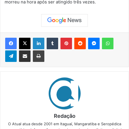
morreu na hora após ser atingido três vezes.
Facebook
X
Linkedin
Tumblr
Pinterest
Reddit
Messenger
WhatsApp
Telegram
Compartilhar via e-mail
Imprimir
Redação
O Atual atua desde 2001 em Itaguaí, Mangaratiba e Seropédica