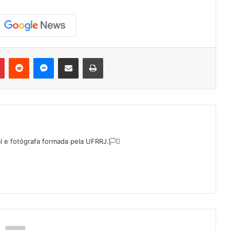
Pinterest
Reddit
Messenger
Compartilhar via e-mail
Imprimir
l e fotógrafa formada pela UFRRJ.🏳️‍⚧️