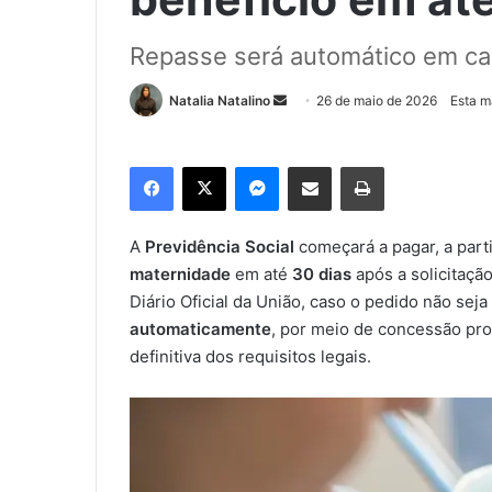
Repasse será automático em cas
Natalia Natalino
M
26 de maio de 2026
Esta m
a
n
Facebook
X
Messenger
Compartilhar via e-mail
Imprimir
d
e
u
A
Previdência Social
começará a pagar, a parti
m
maternidade
em até
30 dias
após a solicitaçã
e
Diário Oficial da União, caso o pedido não sej
-
automaticamente
, por meio de concessão pro
m
definitiva dos requisitos legais.
a
i
l