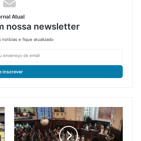
rnal Atual
m nossa newsletter
notícias e fique atualizado
M
a
n
g
a