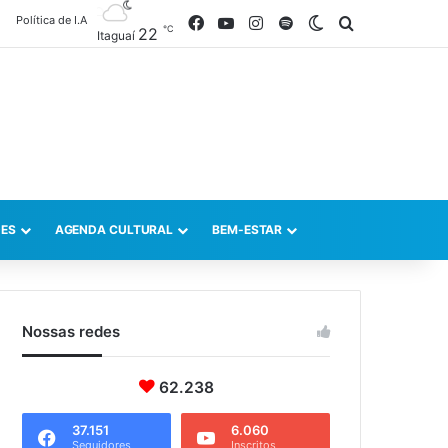
Política de I.A
Facebook
YouTube
Instagram
Spotify
Switch skin
Procurar po
℃
22
Itaguaí
ES
AGENDA CULTURAL
BEM-ESTAR
Nossas redes
62.238
37.151
6.060
Seguidores
Inscritos