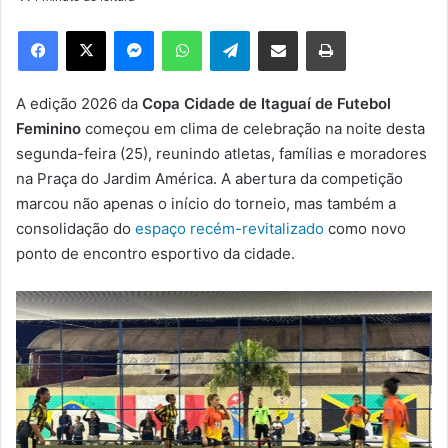
d
e
Facebook
X
Messenger
WhatsApp
Telegram
Compartilhar via e-mail
Imprimir
u
m
e
A edição 2026 da
Copa Cidade de Itaguaí de Futebol
-
Feminino
começou em clima de celebração na noite desta
m
segunda-feira (25), reunindo atletas, famílias e moradores
a
na Praça do Jardim América. A abertura da competição
i
marcou não apenas o início do torneio, mas também a
l
consolidação do
espaço recém-revitalizado
como novo
ponto de encontro esportivo da cidade.