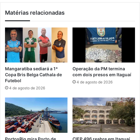
o
n
Matérias relacionadas
n
i
a
d
s
a
a
d
ú
e
d
:
e
I
m
N
e
S
Mangaratiba sediará a 1ª
Operação da PM termina
n
S
Copa Bris Belga Cathala de
com dois presos em Itaguaí
t
p
Futebol
4 de agosto de 2026
a
a
4 de agosto de 2026
l
g
n
a
o
r
t
á
r
b
a
e
b
n
a
e
PortosRio mira Porto de
CIEP 496 reabre em Itaguaí