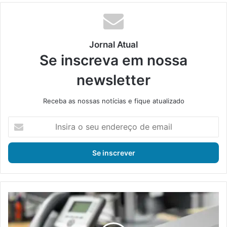
din
Jornal Atual
Se inscreva em nossa
newsletter
Receba as nossas notícias e fique atualizado
I
n
s
i
r
a
o
s
N
e
o
u
v