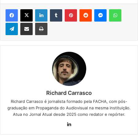
Facebook
X
Linkedin
Tumblr
Pinterest
Reddit
Messenger
WhatsApp
Telegram
Compartilhar via e-mail
Imprimir
Richard Carrasco
Richard Carrasco é jornalista formado pela FACHA, com pós-
graduação em Propaganda do Audiovisual na mesma instituição.
Atua no Jornal Atual desde 2025 como redator e repórter.
Lin
ke