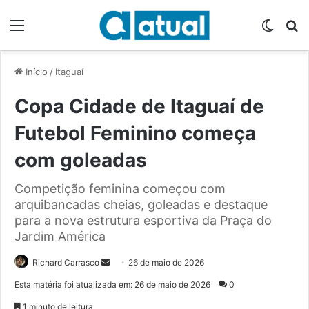
Menu
Switch
P
Início
/
Itaguaí
Copa Cidade de Itaguaí de
Futebol Feminino começa
com goleadas
Competição feminina começou com
arquibancadas cheias, goleadas e destaque
para a nova estrutura esportiva da Praça do
Jardim América
Richard Carrasco
M
26 de maio de 2026
a
Esta matéria foi atualizada em: 26 de maio de 2026
0
n
1 minuto de leitura