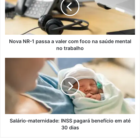
e
a
n
N
d
R
e
-
r
1
e
p
ç
a
Nova NR-1 passa a valer com foco na saúde mental
o
s
no trabalho
d
s
e
a
S
e
a
a
m
v
l
a
a
á
i
l
r
l
e
i
r
o
c
-
o
m
m
a
Salário-maternidade: INSS pagará benefício em até
f
t
30 dias
o
e
c
r