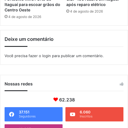
l
f
Itaguaí para escoar grãos do
após reparo elétrico
h
í
Centro Oeste
4 de agosto de 2026
o
c
4 de agosto de 2026
i
o
e
Deixe um comentário
m
a
t
Você precisa fazer o
login
para publicar um comentário.
é
3
0
d
i
Nossas redes
a
s
62.238
37.151
6.060
Seguidores
Inscritos