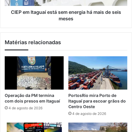
u
a
s
g
CIEP em Itaguaí está sem energia há mais de seis
d
u
meses
i
a
v
í
i
e
Matérias relacionadas
d
s
e
t
p
á
a
s
s
e
s
m
a
e
g
n
e
e
Operação da PM termina
PortosRio mira Porto de
i
r
com dois presos em Itaguaí
Itaguaí para escoar grãos do
r
g
Centro Oeste
4 de agosto de 2026
o
i
4 de agosto de 2026
s
a
n
h
o
á