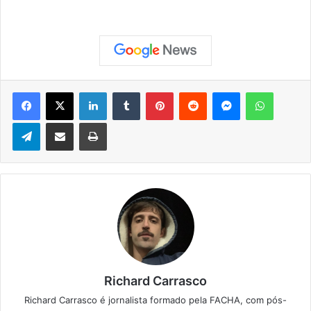
Facebook
X
Linkedin
Tumblr
Pinterest
Reddit
Messenger
WhatsApp
Telegram
Compartilhar via e-mail
Imprimir
Richard Carrasco
Richard Carrasco é jornalista formado pela FACHA, com pós-