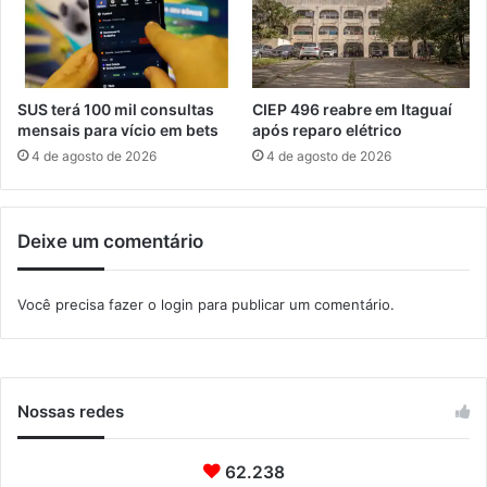
R
m
i
a
o
i
s
d
SUS terá 100 mil consultas
CIEP 496 reabre em Itaguaí
e
mensais para vício em bets
após reparo elétrico
s
4 de agosto de 2026
4 de agosto de 2026
e
i
s
Deixe um comentário
m
e
s
Você precisa fazer o
login
para publicar um comentário.
e
s
Nossas redes
62.238