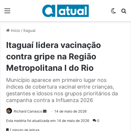
Menu
Switch
P
Início
/
Itaguaí
Itaguaí lidera vacinação
contra gripe na Região
Metropolitana I do Rio
Município aparece em primeiro lugar nos
índices de cobertura vacinal entre crianças,
gestantes e idosos nos grupos prioritários da
campanha contra a Influenza 2026
Richard Carrasco
M
14 de maio de 2026
a
Esta matéria foi atualizada em: 14 de maio de 2026
0
n
1 minuto de leitura