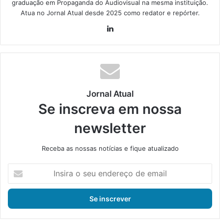
graduação em Propaganda do Audiovisual na mesma instituição.
Atua no Jornal Atual desde 2025 como redator e repórter.
Lin
ke
din
Jornal Atual
Se inscreva em nossa
newsletter
Receba as nossas notícias e fique atualizado
I
n
s
i
r