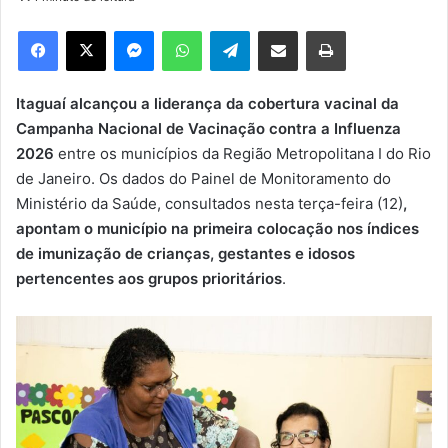
d
e
Facebook
X
Messenger
WhatsApp
Telegram
Compartilhar via e-mail
Imprimir
u
m
e
Itaguaí alcançou a liderança da cobertura vacinal da
-
Campanha Nacional de Vacinação contra a Influenza
m
2026
entre os municípios da Região Metropolitana I do Rio
a
de Janeiro. Os dados do Painel de Monitoramento do
i
Ministério da Saúde, consultados nesta terça-feira (12)
,
l
apontam o município na primeira colocação nos índices
de imunização de crianças, gestantes e idosos
pertencentes aos grupos prioritários
.