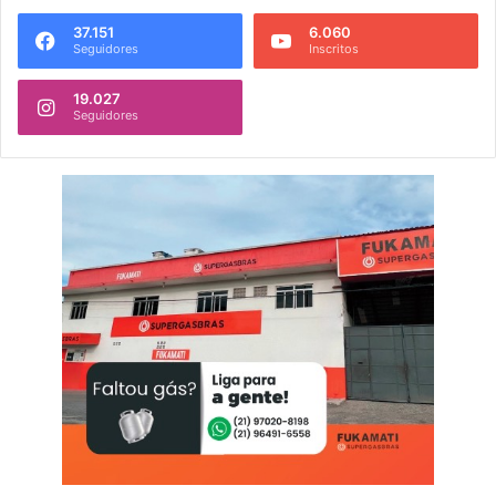
37.151
6.060
Seguidores
Inscritos
19.027
Seguidores