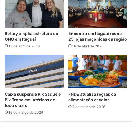
r
r
e
p
a
a
b
r
o
t
Rotary amplia estrutura de
Encontro em Itaguaí reúne
l
i
ONG em Itaguaí
25 lojas maçônicas da região
a
c
18 de abril de 2026
16 de abril de 2026
d
i
a
p
v
a
e
d
z
e
c
u
r
Caixa suspende Pix Saque e
FNDE atualiza regras da
s
Pix Troco em lotéricas de
alimentação escolar
o
todo o país
3 de março de 2026
d
16 de março de 2026
e
e
x