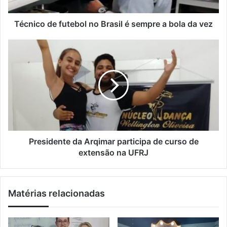
r
d
e
e
ç
f
Técnico de futebol no Brasil é sempre a bola da vez
o
u
d
t
P
e
e
r
e
b
e
m
o
s
a
l
i
i
n
d
l
o
e
B
n
r
t
a
e
Presidente da Arqimar participa de curso de
s
d
extensão na UFRJ
i
a
l
A
é
r
Matérias relacionadas
s
q
e
i
m
m
p
a