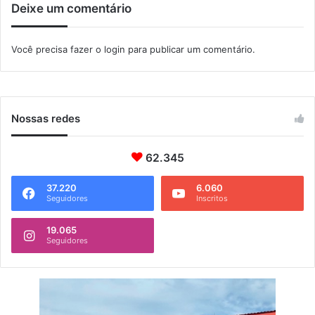
Deixe um comentário
t
e
n
Você precisa fazer o
login
para publicar um comentário.
s
ã
o
n
a
Nossas redes
U
F
R
62.345
J
37.220
6.060
Seguidores
Inscritos
19.065
Seguidores