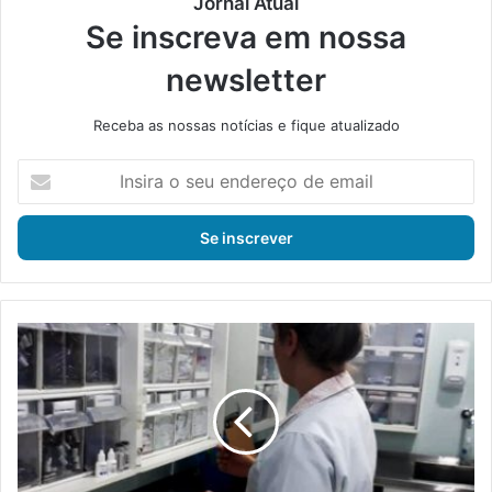
Jornal Atual
Se inscreva em nossa
newsletter
Receba as nossas notícias e fique atualizado
I
n
s
i
r
a
o
s
T
e
é
u
c
e
n
n
i
d
c
e
o