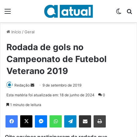
Menu
Switch
P
Início
/
Geral
Rodada de gols no
Campeonato de Futebol
Veterano 2019
Redação
M
9 de setembro de 2019
a
Esta matéria foi atualizada em: 18 de junho de 2024
0
n
1 minuto de leitura
d
e
Facebook
X
Messenger
WhatsApp
Telegram
Compartilhar via e-mail
Imprimir
u
m
Oito equipes participaram da rodada que
e