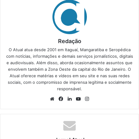
Redação
O Atual atua desde 2001 em Itaguaí, Mangaratiba e Seropédica
com notícias, informações e demais serviços jornalísticos, digitais
e audiovisuais. Além disso, aborda ocasionalmente assuntos que
envolvem também a Zona Oeste da capital do Rio de Janeiro. O
Atual oferece matérias e vídeos em seu site e nas suas redes
sociais, com o compromisso de imprensa legítima e socialmente
responsável.
We
Fa
Lin
Yo
Ins
bsi
ce
ke
uT
tag
te
bo
din
ub
ra
ok
e
m