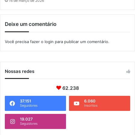
16 de março de 2026
e
l
e
Deixe um comentário
ç
ã
o
Você precisa fazer o
login
para publicar um comentário.
B
r
a
s
i
Nossas redes
l
e
i
62.238
r
a
37.151
6.060
Seguidores
Inscritos
19.027
Seguidores