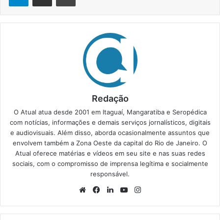
Redação
O Atual atua desde 2001 em Itaguaí, Mangaratiba e Seropédica
com notícias, informações e demais serviços jornalísticos, digitais
e audiovisuais. Além disso, aborda ocasionalmente assuntos que
envolvem também a Zona Oeste da capital do Rio de Janeiro. O
Atual oferece matérias e vídeos em seu site e nas suas redes
sociais, com o compromisso de imprensa legítima e socialmente
responsável.
We
Fa
Lin
Yo
Ins
bsi
ce
ke
uT
tag
te
bo
din
ub
ra