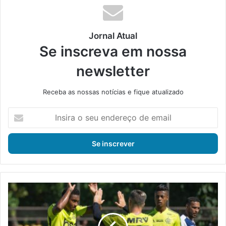
ok
e
m
Jornal Atual
Se inscreva em nossa
newsletter
Receba as nossas notícias e fique atualizado
I
n
s
i
r
a
o
s
F
e
l
u
a
e
v