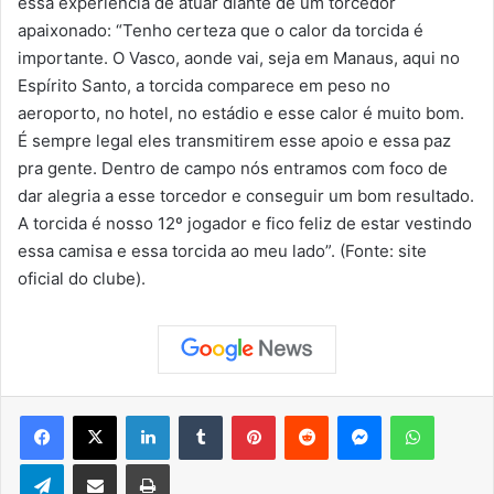
essa experiência de atuar diante de um torcedor
apaixonado: “Tenho certeza que o calor da torcida é
importante. O Vasco, aonde vai, seja em Manaus, aqui no
Espírito Santo, a torcida comparece em peso no
aeroporto, no hotel, no estádio e esse calor é muito bom.
É sempre legal eles transmitirem esse apoio e essa paz
pra gente. Dentro de campo nós entramos com foco de
dar alegria a esse torcedor e conseguir um bom resultado.
A torcida é nosso 12º jogador e fico feliz de estar vestindo
essa camisa e essa torcida ao meu lado”. (Fonte: site
oficial do clube).
Facebook
X
Linkedin
Tumblr
Pinterest
Reddit
Messenger
WhatsApp
Telegram
Compartilhar via e-mail
Imprimir