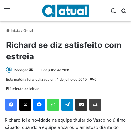
Menu
Switch
P
Início
/
Geral
Richard se diz satisfeito com
estreia
Redação
M
1 de julho de 2019
a
Esta matéria foi atualizada em: 1 de julho de 2019
0
n
1 minuto de leitura
d
e
Facebook
X
Messenger
WhatsApp
Telegram
Compartilhar via e-mail
Imprimir
u
m
e
Richard foi a novidade na equipe titular do Vasco no último
-
sábado, quando a equipe encarou o amistoso diante do