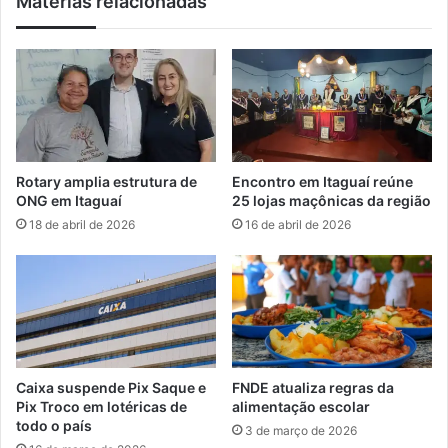
Matérias relacionadas
a
g
o
i
M
a
a
s
d
o
u
l
r
i
e
d
i
e
Rotary amplia estrutura de
Encontro em Itaguaí reúne
r
z
ONG em Itaguaí
25 lojas maçônicas da região
a
d
18 de abril de 2026
16 de abril de 2026
p
e
o
f
r
e
3
n
a
s
1
i
v
a
Caixa suspende Pix Saque e
FNDE atualiza regras da
d
Pix Troco em lotéricas de
alimentação escolar
a
todo o país
3 de março de 2026
S