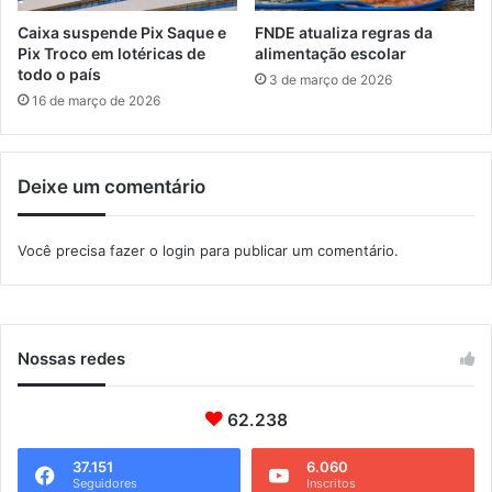
ç
õ
Caixa suspende Pix Saque e
FNDE atualiza regras da
e
Pix Troco em lotéricas de
alimentação escolar
s
todo o país
3 de março de 2026
e
16 de março de 2026
m
s
e
Deixe um comentário
t
e
m
Você precisa fazer o
login
para publicar um comentário.
b
r
o
Nossas redes
62.238
37.151
6.060
Seguidores
Inscritos