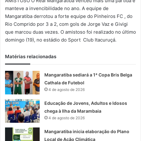
AMISTOSO O Real Mangaratiba venceu mais uma partida e
-
manteve a invencibilidade no ano. A equipe de
m
Mangaratiba derrotou a forte equipe do Pinheiros FC , do
a
Rio Comprido por 3 a 2, com gols de Jorge Vaz e Givigi
i
que marcou duas vezes. O amistoso foi realizado no último
l
domingo (19), no estádio do Sport Club Itacuruçá.
Matérias relacionadas
Mangaratiba sediará a 1ª Copa Bris Belga
Cathala de Futebol
4 de agosto de 2026
Educação de Jovens, Adultos e Idosos
chega à Ilha da Marambaia
4 de agosto de 2026
Mangaratiba inicia elaboração do Plano
Local de Ação Climática