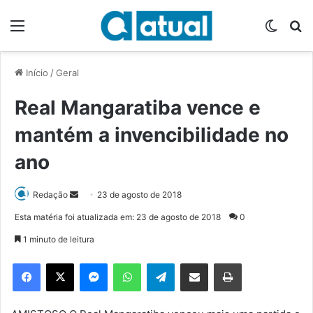
Menu
Switch
P
Início
/
Geral
Real Mangaratiba vence e
mantém a invencibilidade no
ano
Redação
M
23 de agosto de 2018
a
Esta matéria foi atualizada em: 23 de agosto de 2018
0
n
1 minuto de leitura
d
e
Facebook
X
Messenger
WhatsApp
Telegram
Compartilhar via e-mail
Imprimir
u
m
e