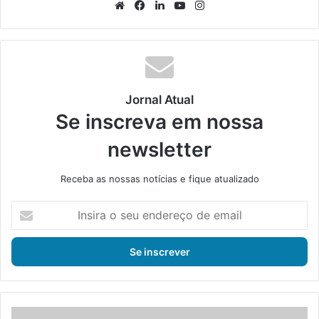
We
Fa
Lin
Yo
Ins
bsi
ce
ke
uT
tag
te
bo
din
ub
ra
ok
e
m
Jornal Atual
Se inscreva em nossa
newsletter
Receba as nossas notícias e fique atualizado
I
n
s
i
r
a
o
s
Ô