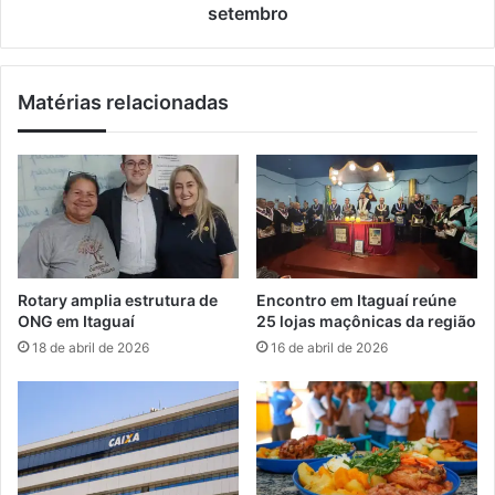
t
n
setembro
e
i
p
c
r
o
Matérias relacionadas
o
d
t
a
e
U
s
F
t
R
o
R
n
J
a
a
R
b
Rotary amplia estrutura de
Encontro em Itaguaí reúne
i
r
ONG em Itaguaí
25 lojas maçônicas da região
o
e
18 de abril de 2026
16 de abril de 2026
-
i
S
n
a
s
n
c
t
r
o
i
s