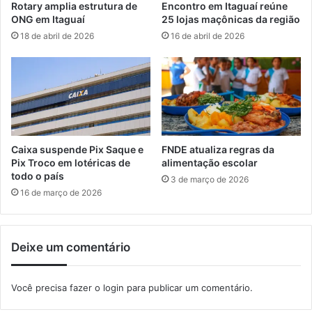
Rotary amplia estrutura de
Encontro em Itaguaí reúne
o
t
ONG em Itaguaí
25 lojas maçônicas da região
m
e
18 de abril de 2026
16 de abril de 2026
b
m
e
C
i
o
r
n
o
s
s
ó
t
r
e
c
Caixa suspende Pix Saque e
FNDE atualiza regras da
r
i
Pix Troco em lotéricas de
alimentação escolar
m
o
todo o país
3 de março de 2026
i
d
16 de março de 2026
n
e
a
S
m
e
n
Deixe um comentário
g
a
u
s
r
Você precisa fazer o
login
para publicar um comentário.
e
a
x
n