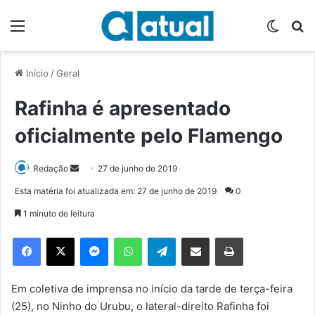
Menu
Switch
P
Início
/
Geral
Rafinha é apresentado
oficialmente pelo Flamengo
Redação
M
27 de junho de 2019
a
Esta matéria foi atualizada em: 27 de junho de 2019
0
n
1 minuto de leitura
d
e
Facebook
X
Messenger
WhatsApp
Telegram
Compartilhar via e-mail
Imprimir
u
m
e
Em coletiva de imprensa no início da tarde de terça-feira
-
(25), no Ninho do Urubu, o lateral-direito Rafinha foi