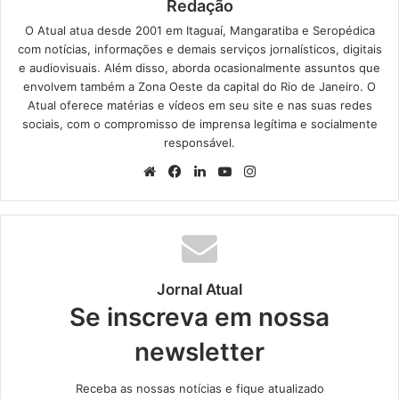
Redação
O Atual atua desde 2001 em Itaguaí, Mangaratiba e Seropédica
com notícias, informações e demais serviços jornalísticos, digitais
e audiovisuais. Além disso, aborda ocasionalmente assuntos que
envolvem também a Zona Oeste da capital do Rio de Janeiro. O
Atual oferece matérias e vídeos em seu site e nas suas redes
sociais, com o compromisso de imprensa legítima e socialmente
responsável.
We
Fa
Lin
Yo
Ins
bsi
ce
ke
uT
tag
te
bo
din
ub
ra
ok
e
m
Jornal Atual
Se inscreva em nossa
newsletter
Receba as nossas notícias e fique atualizado