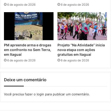
a
a
6 de agosto de 2026
6 de agosto de 2026
d
t
e
u
i
t
a
s
p
a
PM apreende arma e drogas
Projeto “Na Atividade” inicia
r
em confronto no Sem Terra,
nova etapa com ações
a
em Itaguaí
gratuitas em Itaguaí
j
6 de agosto de 2026
6 de agosto de 2026
o
v
e
Deixe um comentário
n
s
e
Você precisa fazer o
login
para publicar um comentário.
m
I
t