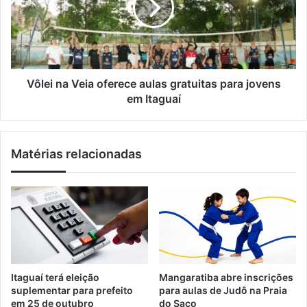
a
e
i
i
a
n
l
s
a
p
V
o
e
r
i
Vôlei na Veia oferece aulas gratuitas para jovens
t
a
em Itaguaí
a
o
s
f
p
e
Matérias relacionadas
a
r
r
e
a
c
a
e
c
a
o
u
m
l
u
a
n
s
Itaguaí terá eleição
Mangaratiba abre inscrições
i
g
suplementar para prefeito
para aulas de Judô na Praia
d
r
em 25 de outubro
do Saco