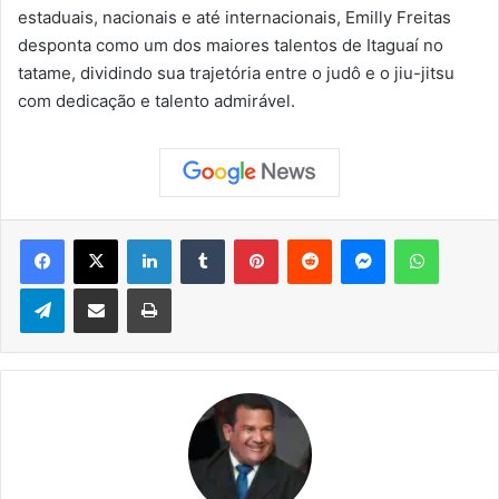
estaduais, nacionais e até internacionais, Emilly Freitas
desponta como um dos maiores talentos de Itaguaí no
tatame, dividindo sua trajetória entre o judô e o jiu-jitsu
com dedicação e talento admirável.
Facebook
X
Linkedin
Tumblr
Pinterest
Reddit
Messenger
WhatsApp
Telegram
Compartilhar via e-mail
Imprimir