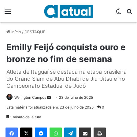
Menu
Switch
P
Início
/
DESTAQUE
Emilly Feijó conquista ouro e
bronze no fim de semana
Atleta de Itaguaí se destaca na etapa brasileira
do Grand Slam de Abu Dhabi de Jiu-Jitsu e no
Campeonato Estadual de Judô
Welington Campos
M
23 de julho de 2025
a
Esta matéria foi atualizada em: 23 de julho de 2025
0
n
1 minuto de leitura
d
e
Facebook
X
Messenger
WhatsApp
Telegram
Compartilhar via e-mail
Imprimir
u