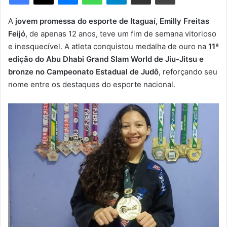
m
e
A
jovem promessa do esporte de Itaguaí, Emilly Freitas
-
Feijó
, de apenas 12 anos, teve um fim de semana vitorioso
m
e inesquecível. A atleta conquistou medalha de ouro na
11ª
a
edição do Abu Dhabi Grand Slam World de Jiu-Jitsu e
i
bronze no Campeonato Estadual de Judô
, reforçando seu
l
nome entre os destaques do esporte nacional.