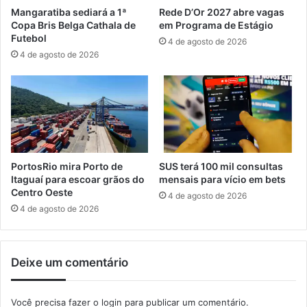
i
e
Mangaratiba sediará a 1ª
Rede D’Or 2027 abre vagas
g
t
Copa Bris Belga Cathala de
em Programa de Estágio
e
a
Futebol
4 de agosto de 2026
s
u
4 de agosto de 2026
t
m
o
a
r
n
e
o
s
d
n
e
a
f
C
u
PortosRio mira Porto de
SUS terá 100 mil consultas
a
n
Itaguaí para escoar grãos do
mensais para vício em bets
c
c
Centro Oeste
4 de agosto de 2026
h
i
4 de agosto de 2026
o
o
e
n
i
a
Deixe um comentário
r
m
a
e
2
n
Você precisa fazer o
login
para publicar um comentário.
t