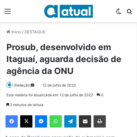
Menu
Switch
P
Início
/
DESTAQUE
Prosub, desenvolvido em
Itaguaí, aguarda decisão de
agência da ONU
Redação
M
12 de julho de 2022
a
Esta matéria foi atualizada em: 12 de julho de 2022
0
n
2 minutos de leitura
d
e
Facebook
X
Messenger
WhatsApp
Telegram
Compartilhar via e-mail
Imprimir
u
m
e