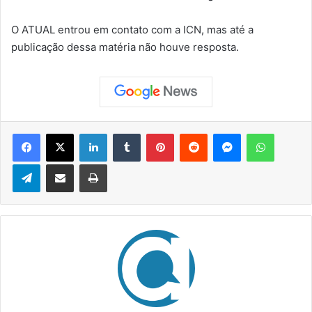
O ATUAL entrou em contato com a ICN, mas até a
publicação dessa matéria não houve resposta.
Facebook
X
Linkedin
Tumblr
Pinterest
Reddit
Messenger
WhatsApp
Telegram
Compartilhar via e-mail
Imprimir