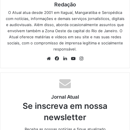
Redação
O Atual atua desde 2001 em Itaguaí, Mangaratiba e Seropédica
com notícias, informações e demais serviços jornalísticos, digitais
e audiovisuais. Além disso, aborda ocasionalmente assuntos que
envolvem também a Zona Oeste da capital do Rio de Janeiro. O
Atual oferece matérias e vídeos em seu site e nas suas redes
sociais, com o compromisso de imprensa legítima e socialmente
responsável.
We
Fa
Lin
Yo
Ins
bsi
ce
ke
uT
tag
te
bo
din
ub
ra
ok
e
m
Jornal Atual
Se inscreva em nossa
newsletter
Receba as nossas notícias e fique atualizado