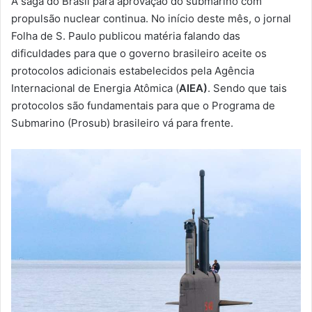
A saga do Brasil para aprovação do submarino com
-
propulsão nuclear continua. No início deste mês, o jornal
m
Folha de S. Paulo publicou matéria falando das
a
dificuldades para que o governo brasileiro aceite os
i
protocolos adicionais estabelecidos pela Agência
l
Internacional de Energia Atômica (
AIEA)
. Sendo que tais
protocolos são fundamentais para que o Programa de
Submarino (Prosub) brasileiro vá para frente.