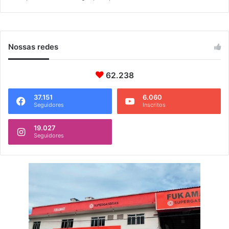
o
Nossas redes
62.238
37.151
6.060
Seguidores
Inscritos
19.027
Seguidores