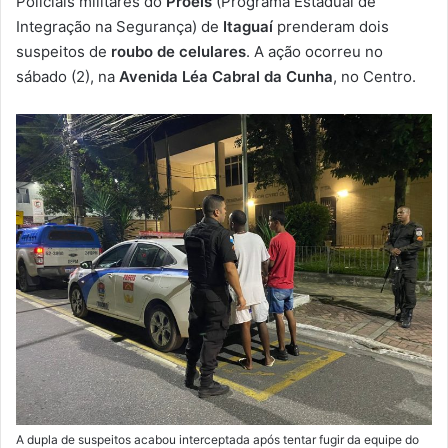
Policiais militares do
Proeis
(Programa Estadual de
-
Integração na Segurança) de
Itaguaí
prenderam dois
m
suspeitos de
roubo de celulares
. A ação ocorreu no
a
sábado (2), na
Avenida Léa Cabral da Cunha
, no Centro.
i
l
A dupla de suspeitos acabou interceptada após tentar fugir da equipe do