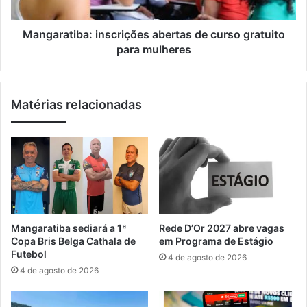
ç
t
o
i
s
b
Mangaratiba: inscrições abertas de curso gratuito
d
a
para mulheres
e
:
s
i
a
n
Matérias relacionadas
ú
s
d
c
e
r
g
i
r
ç
a
õ
t
e
u
s
i
a
Mangaratiba sediará a 1ª
Rede D’Or 2027 abre vagas
t
b
Copa Bris Belga Cathala de
em Programa de Estágio
o
e
Futebol
4 de agosto de 2026
s
r
4 de agosto de 2026
e
t
m
a
N
s