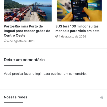
o
d
v
e
a
c
M
u
a
r
PortosRio mira Porto de
SUS terá 100 mil consultas
n
s
Itaguaí para escoar grãos do
mensais para vício em bets
g
o
Centro Oeste
4 de agosto de 2026
a
g
4 de agosto de 2026
r
r
a
a
t
t
Deixe um comentário
i
u
b
i
a
t
Você precisa fazer o
login
para publicar um comentário.
o
p
a
r
a
Nossas redes
m
u