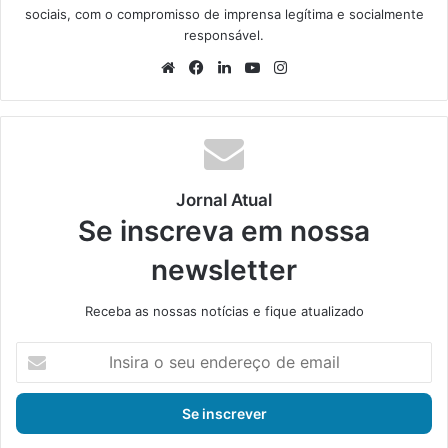
sociais, com o compromisso de imprensa legítima e socialmente
responsável.
We
Fa
Lin
Yo
Ins
bsi
ce
ke
uT
tag
te
bo
din
ub
ra
ok
e
m
Jornal Atual
Se inscreva em nossa
newsletter
Receba as nossas notícias e fique atualizado
I
n
s
i
r