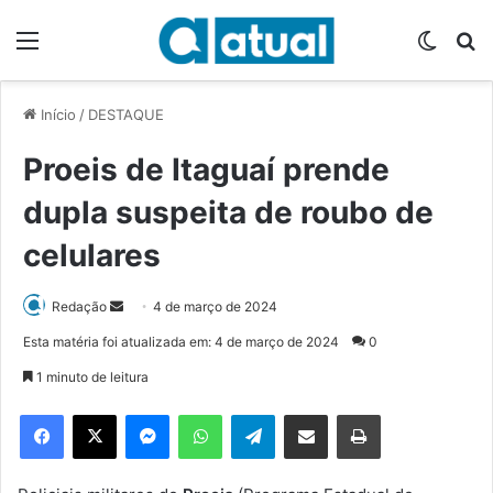
Menu
Switch
P
Início
/
DESTAQUE
Proeis de Itaguaí prende
dupla suspeita de roubo de
celulares
Redação
M
4 de março de 2024
a
Esta matéria foi atualizada em: 4 de março de 2024
0
n
1 minuto de leitura
d
e
Facebook
X
Messenger
WhatsApp
Telegram
Compartilhar via e-mail
Imprimir
u
m
e