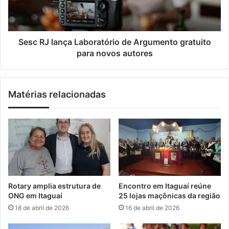
i
l
n
a
s
n
c
ç
Sesc RJ lança Laboratório de Argumento gratuito
r
a
para novos autores
i
L
ç
a
õ
b
Matérias relacionadas
e
o
s
r
p
a
a
t
r
ó
a
r
s
i
é
o
t
d
Rotary amplia estrutura de
Encontro em Itaguaí reúne
i
e
ONG em Itaguaí
25 lojas maçônicas da região
m
A
18 de abril de 2026
16 de abril de 2026
a
r
e
g