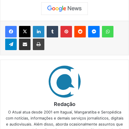
Facebook
X
Linkedin
Tumblr
Pinterest
Reddit
Messenger
WhatsApp
Telegram
Compartilhar via e-mail
Imprimir
Redação
O Atual atua desde 2001 em Itaguaí, Mangaratiba e Seropédica
com notícias, informações e demais serviços jornalísticos, digitais
e audiovisuais. Além disso, aborda ocasionalmente assuntos que