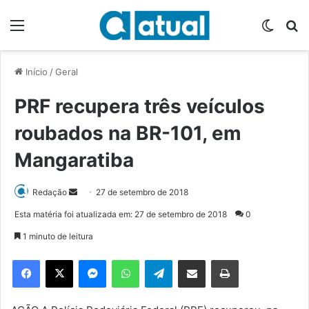
Menu
Switch
P
Início
/
Geral
PRF recupera três veículos
roubados na BR-101, em
Mangaratiba
Redação
M
27 de setembro de 2018
a
Esta matéria foi atualizada em: 27 de setembro de 2018
0
n
1 minuto de leitura
d
e
Facebook
X
Messenger
WhatsApp
Telegram
Compartilhar via e-mail
Imprimir
u
m
e