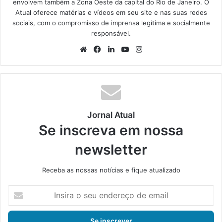
envolvem também a Zona Oeste da capital do Rio de Janeiro. O
Atual oferece matérias e vídeos em seu site e nas suas redes
sociais, com o compromisso de imprensa legítima e socialmente
responsável.
We
Fa
Lin
Yo
Ins
bsi
ce
ke
uT
tag
te
bo
din
ub
ra
ok
e
m
Jornal Atual
Se inscreva em nossa
newsletter
Receba as nossas notícias e fique atualizado
I
n
s
i