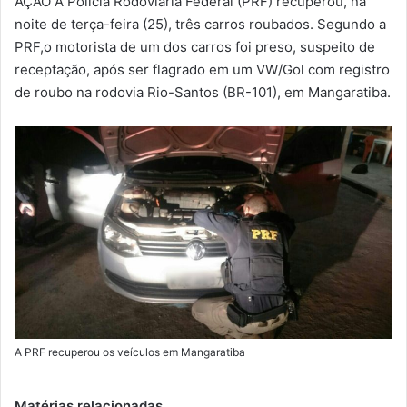
AÇÃO A Polícia Rodoviária Federal (PRF) recuperou, na
-
noite de terça-feira (25), três carros roubados. Segundo a
m
PRF,o motorista de um dos carros foi preso, suspeito de
a
receptação, após ser flagrado em um VW/Gol com registro
i
de roubo na rodovia Rio-Santos (BR-101), em Mangaratiba.
l
A PRF recuperou os veículos em Mangaratiba
Matérias relacionadas