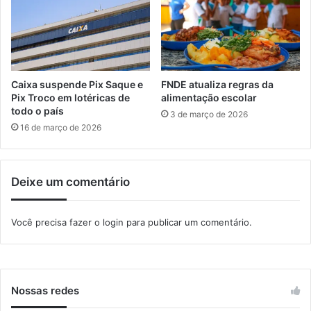
d
u
i
m
ç
e
ã
n
o
t
d
o
Caixa suspende Pix Saque e
FNDE atualiza regras da
e
g
Pix Troco em lotéricas de
alimentação escolar
c
r
todo o país
3 de março de 2026
o
a
16 de março de 2026
n
t
c
u
u
i
r
Deixe um comentário
t
s
o
o
p
Você precisa fazer o
login
para publicar um comentário.
p
a
a
r
r
a
a
n
c
o
Nossas redes
r
v