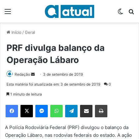
Menu
Switch
P
Início
/
Geral
PRF divulga balanço da
Operação Lábaro
Redação
M
3 de setembro de 2019
a
Esta matéria foi atualizada em: 3 de setembro de 2019
0
n
1 minuto de leitura
d
e
Facebook
X
Messenger
WhatsApp
Telegram
Compartilhar via e-mail
Imprimir
u
m
e
A Polícia Rodoviária Federal (PRF) divulgou o balanço da
-
Operação Lábaro, nas rodovias federais do estado. A ação