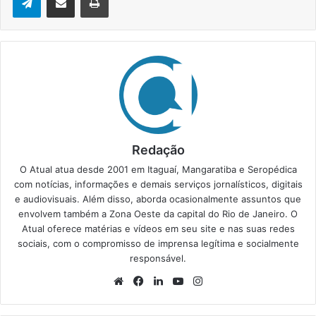
Redação
O Atual atua desde 2001 em Itaguaí, Mangaratiba e Seropédica
com notícias, informações e demais serviços jornalísticos, digitais
e audiovisuais. Além disso, aborda ocasionalmente assuntos que
envolvem também a Zona Oeste da capital do Rio de Janeiro. O
Atual oferece matérias e vídeos em seu site e nas suas redes
sociais, com o compromisso de imprensa legítima e socialmente
responsável.
We
Fa
Lin
Yo
Ins
bsi
ce
ke
uT
tag
te
bo
din
ub
ra