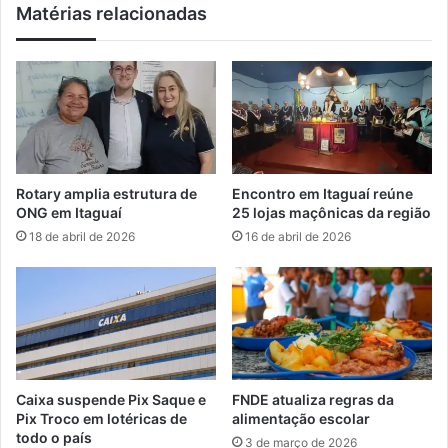
Matérias relacionadas
o
d
r
ê
t
n
o
c
e
i
m
a
S
d
e
e
r
F
Rotary amplia estrutura de
Encontro em Itaguaí reúne
o
u
ONG em Itaguaí
25 lojas maçônicas da região
p
t
18 de abril de 2026
16 de abril de 2026
é
s
d
a
i
l
c
F
a
e
m
i
n
Caixa suspende Pix Saque e
FNDE atualiza regras da
i
Pix Troco em lotéricas de
alimentação escolar
n
todo o país
3 de março de 2026