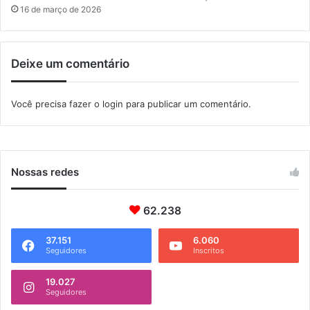
o
16 de março de 2026
Deixe um comentário
Você precisa fazer o
login
para publicar um comentário.
Nossas redes
62.238
37.151
6.060
Seguidores
Inscritos
19.027
Seguidores