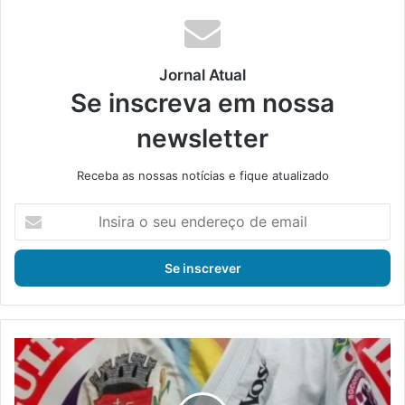
ok
e
m
Jornal Atual
Se inscreva em nossa
newsletter
Receba as nossas notícias e fique atualizado
I
n
s
i
r
a
o
s
T
e
r
u
o
e
c