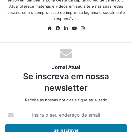
Atual oferece matérias e vídeos em seu site e nas suas redes
sociais, com o compromisso de imprensa legítima e socialmente
responsável.
We
Fa
Lin
Yo
Ins
bsi
ce
ke
uT
tag
te
bo
din
ub
ra
ok
e
m
Jornal Atual
Se inscreva em nossa
newsletter
Receba as nossas notícias e fique atualizado
I
n
s
i