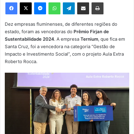
e
Facebook
X
Messenger
WhatsApp
Telegram
Compartilhar via e-mail
Imprimir
u
m
e
Dez empresas fluminenses, de diferentes regiões do
-
estado, foram as vencedoras do
Prêmio Firjan de
m
Sustentabilidade 2024
. A empresa
Ternium
, que fica em
a
Santa Cruz, foi a vencedora na categoria “Gestão de
i
Impacto e Investimento Social”, com o projeto Aula Extra
l
Roberto Rocca.