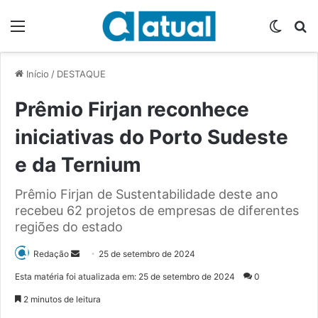
Menu
Switch
P
Início
/
DESTAQUE
Prêmio Firjan reconhece
iniciativas do Porto Sudeste
e da Ternium
Prêmio Firjan de Sustentabilidade deste ano
recebeu 62 projetos de empresas de diferentes
regiões do estado
Redação
M
25 de setembro de 2024
a
Esta matéria foi atualizada em: 25 de setembro de 2024
0
n
2 minutos de leitura
d