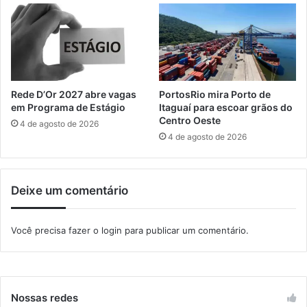
d
r
ê
a
n
n
c
ç
i
a
a
h
m
í
Rede D’Or 2027 abre vagas
PortosRio mira Porto de
é
d
em Programa de Estágio
Itaguaí para escoar grãos do
d
r
Centro Oeste
4 de agosto de 2026
i
i
4 de agosto de 2026
c
c
a
a
e
p
Deixe um comentário
m
a
u
r
l
a
Você precisa fazer o
login
para publicar um comentário.
t
m
i
o
p
n
r
i
o
t
Nossas redes
f
o