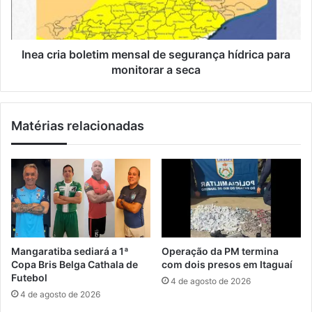
c
i
e
a
s
b
s
o
Inea cria boletim mensal de segurança hídrica para
o
l
monitorar a seca
s
e
e
t
l
i
Matérias relacionadas
e
m
t
m
i
e
v
n
o
s
p
a
a
l
r
d
a
e
Mangaratiba sediará a 1ª
Operação da PM termina
r
s
Copa Bris Belga Cathala de
com dois presos em Itaguaí
e
e
Futebol
4 de agosto de 2026
s
g
4 de agosto de 2026
i
u