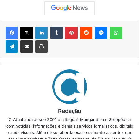
Facebook
X
Linkedin
Tumblr
Pinterest
Reddit
Messenger
WhatsApp
Telegram
Compartilhar via e-mail
Imprimir
Redação
O Atual atua desde 2001 em Itaguaí, Mangaratiba e Seropédica
com notícias, informações e demais serviços jornalísticos, digitais
e audiovisuais. Além disso, aborda ocasionalmente assuntos que
envolvem também a Zona Oeste da capital do Rio de Janeiro. O