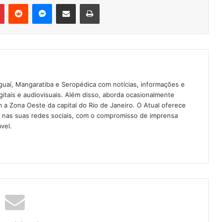
Pinterest
Reddit
Messenger
Compartilhar via e-mail
Imprimir
guaí, Mangaratiba e Seropédica com notícias, informações e
igitais e audiovisuais. Além disso, aborda ocasionalmente
 Zona Oeste da capital do Rio de Janeiro. O Atual oferece
e nas suas redes sociais, com o compromisso de imprensa
vel.