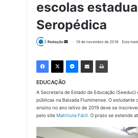
escolas estaduai
Seropédica
Redação
M
19 de novembro de 2018
Esta maté
a
n
Facebook
X
Messenger
Compartilhar via e-mail
Imprimir
d
e
u
EDUCAÇÃO
m
A Secretaria de Estado de Educação (Seeduc) 
e
públicas na Baixada Fluminense. O estudante q
-
ensino no ano letivo de 2019 deve se inscreve
m
pelo site
Matrícula Fácil.
O prazo se estende a
a
i
l