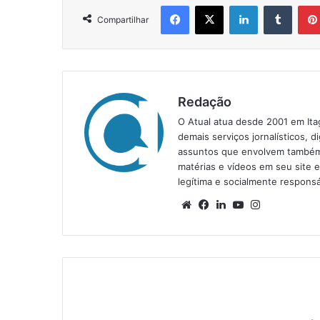
Facebook
X
Linkedin
Tumblr
Compartilhar
Redação
O Atual atua desde 2001 em Ita
demais serviços jornalísticos, d
assuntos que envolvem também a
matérias e vídeos em seu site 
legítima e socialmente responsá
We
Fa
Lin
Yo
Ins
bsi
ce
ke
uT
tag
te
bo
din
ub
ra
ok
e
m