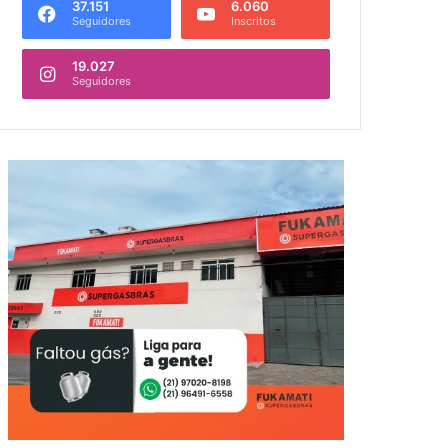
37.151
6.060
Seguidores
Inscritos
19.027
Seguidores