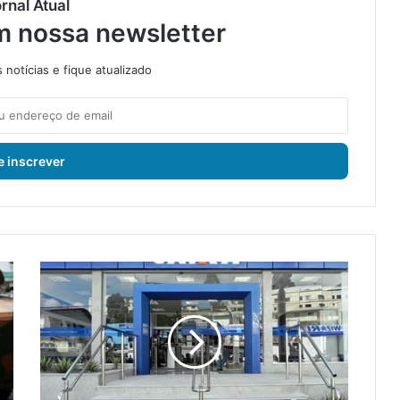
rnal Atual
m nossa newsletter
notícias e fique atualizado
A
b
o
n
o
S
a