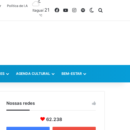
r
Política de I.A
21
Facebook
YouTube
Instagram
Spotify
Switch skin
Procurar po
Itaguaí
℃
ES
AGENDA CULTURAL
BEM-ESTAR
Nossas redes
62.238