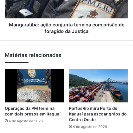
o
a
s
t
i
i
t
b
Mangaratiba: ação conjunta termina com prisão de
a
a
foragido da Justiça
p
:
r
a
i
ç
Matérias relacionadas
m
ã
e
o
i
c
r
o
a
n
p
j
a
u
r
n
c
t
Operação da PM termina
PortosRio mira Porto de
e
a
com dois presos em Itaguaí
Itaguaí para escoar grãos do
l
t
Centro Oeste
4 de agosto de 2026
a
e
4 de agosto de 2026
d
r