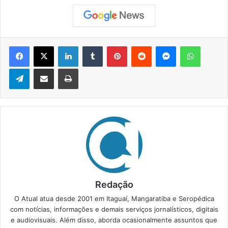
Facebook
X
Linkedin
Tumblr
Pinterest
Reddit
Messenger
WhatsApp
Telegram
Compartilhar via e-mail
Imprimir
Redação
O Atual atua desde 2001 em Itaguaí, Mangaratiba e Seropédica
com notícias, informações e demais serviços jornalísticos, digitais
e audiovisuais. Além disso, aborda ocasionalmente assuntos que