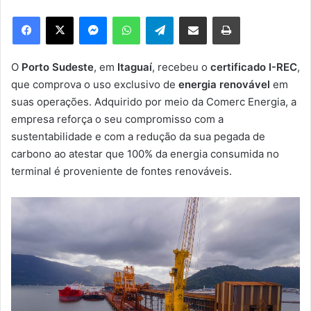
e
Facebook
X
Messenger
WhatsApp
Telegram
Compartilhar via e-mail
Imprimir
u
m
e
O
Porto Sudeste
, em
Itaguaí
, recebeu o
certificado I-REC
,
-
que comprova o uso exclusivo de
energia renovável
em
m
suas operações. Adquirido por meio da Comerc Energia, a
a
empresa reforça o seu compromisso com a
i
sustentabilidade e com a redução da sua pegada de
l
carbono ao atestar que 100% da energia consumida no
terminal é proveniente de fontes renováveis.