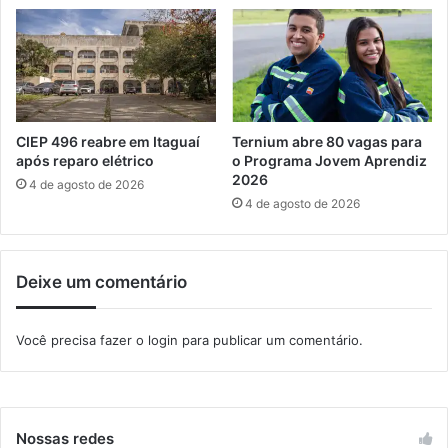
o
m
1
i
3
n
º
a
s
c
a
o
l
m
CIEP 496 reabre em Itaguaí
Ternium abre 80 vagas para
á
p
após reparo elétrico
o Programa Jovem Aprendiz
r
r
2026
4 de agosto de 2026
i
i
4 de agosto de 2026
o
s
n
ã
e
o
Deixe um comentário
s
d
t
e
a
f
Você precisa fazer o
login
para publicar um comentário.
s
o
e
r
x
a
t
g
a
i
Nossas redes