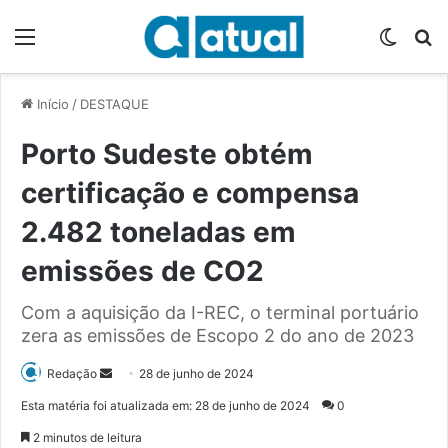
Menu
Switch
P
Início
/
DESTAQUE
Porto Sudeste obtém
certificação e compensa
2.482 toneladas em
emissões de CO2
Com a aquisição da I-REC, o terminal portuário
zera as emissões de Escopo 2 do ano de 2023
Redação
M
28 de junho de 2024
a
Esta matéria foi atualizada em: 28 de junho de 2024
0
n
2 minutos de leitura
d