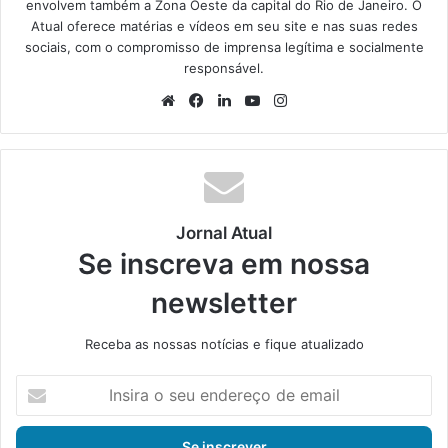
envolvem também a Zona Oeste da capital do Rio de Janeiro. O
Atual oferece matérias e vídeos em seu site e nas suas redes
sociais, com o compromisso de imprensa legítima e socialmente
responsável.
We
Fa
Lin
Yo
Ins
bsi
ce
ke
uT
tag
te
bo
din
ub
ra
ok
e
m
Jornal Atual
Se inscreva em nossa
newsletter
Receba as nossas notícias e fique atualizado
I
n
s
i