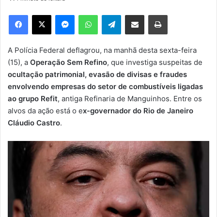
d
e
Facebook
X
Messenger
WhatsApp
Telegram
Compartilhar via e-mail
Imprimir
u
m
e
A Polícia Federal deflagrou, na manhã desta sexta-feira
-
(15), a
Operação Sem Refino
, que investiga suspeitas de
m
ocultação patrimonial, evasão de divisas e fraudes
a
envolvendo empresas do setor de combustíveis ligadas
i
ao grupo Refit
, antiga Refinaria de Manguinhos. Entre os
l
alvos da ação está o e
x-governador do Rio de Janeiro
Cláudio Castro
.