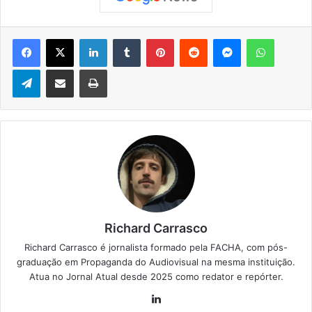
Facebook
X
Linkedin
Tumblr
Pinterest
Reddit
Messenger
WhatsApp
Telegram
Compartilhar via e-mail
Imprimir
Richard Carrasco
Richard Carrasco é jornalista formado pela FACHA, com pós-
graduação em Propaganda do Audiovisual na mesma instituição.
Atua no Jornal Atual desde 2025 como redator e repórter.
Lin