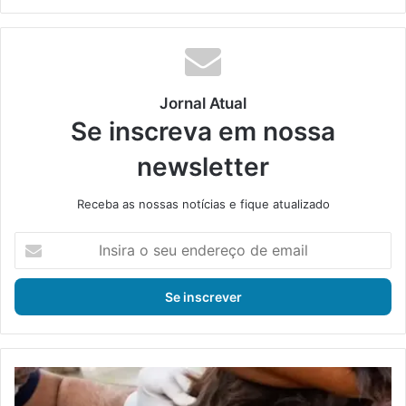
ke
din
Jornal Atual
Se inscreva em nossa
newsletter
Receba as nossas notícias e fique atualizado
I
n
s
i
r
a
o
s
I
e
t