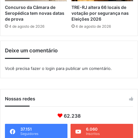
c
n
Concurso da Câmara de
TRE-RJ altera 66 locais de
i
e
Seropédica tem novas datas
votação por segurança nas
d
s
de prova
Eleições 2026
a
t
4 de agosto de 2026
4 de agosto de 2026
d
e
e
s
á
Deixe um comentário
b
a
d
Você precisa fazer o
login
para publicar um comentário.
o
(
1
6
)
Nossas redes
62.238
37.151
6.060
Seguidores
Inscritos