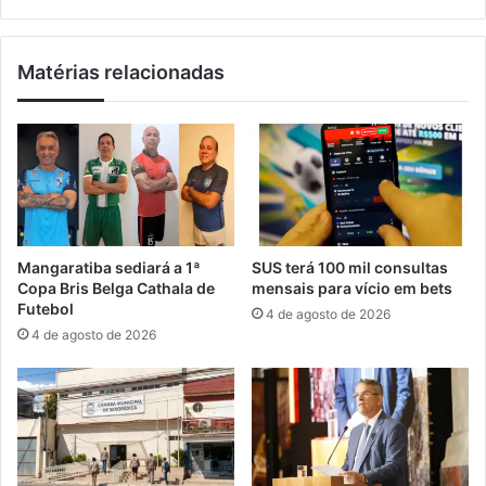
a
u
n
t
t
i
Matérias relacionadas
i
r
r
ã
r
o
á
d
b
a
i
n
c
o
a
v
e
a
Mangaratiba sediará a 1ª
SUS terá 100 mil consultas
m
i
Copa Bris Belga Cathala de
mensais para vício em bets
b
d
Futebol
4 de agosto de 2026
a
e
4 de agosto de 2026
i
n
r
t
r
i
o
d
s
a
d
d
a
e