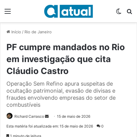
Menu
Switch
P
Início
/
Rio de Janeiro
PF cumpre mandados no Rio
em investigação que cita
Cláudio Castro
Operação Sem Refino apura suspeitas de
ocultação patrimonial, evasão de divisas e
fraudes envolvendo empresas do setor de
combustíveis
Richard Carrasco
M
15 de maio de 2026
a
Esta matéria foi atualizada em: 15 de maio de 2026
0
n
1 minuto de leitura