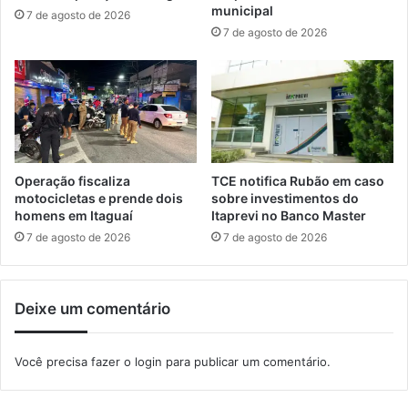
s
municipal
7 de agosto de 2026
d
7 de agosto de 2026
o
C
r
e
f
1
e
h
Operação fiscaliza
TCE notifica Rubão em caso
o
motocicletas e prende dois
sobre investimentos do
m
homens em Itaguaí
Itaprevi no Banco Master
e
7 de agosto de 2026
7 de agosto de 2026
n
a
g
Deixe um comentário
e
i
a
Você precisa fazer o
login
para publicar um comentário.
p
r
o