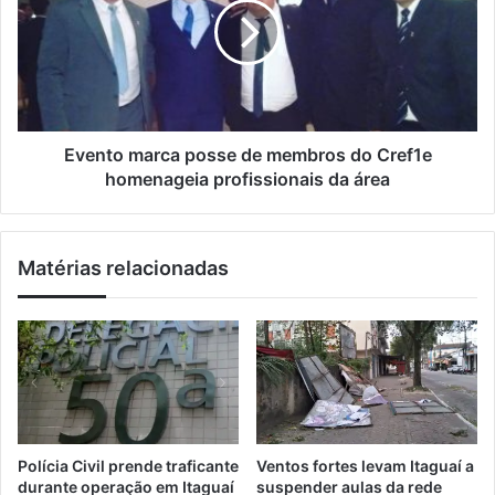
m
a
n
a
p
t
i
l
o
l
i
m
c
a
a
r
ç
c
Evento marca posse de membros do Cref1e
ã
a
homenageia profissionais da área
o
p
d
o
e
s
Matérias relacionadas
s
s
d
e
e
d
2
e
0
m
0
e
9
m
b
r
Polícia Civil prende traficante
Ventos fortes levam Itaguaí a
o
durante operação em Itaguaí
suspender aulas da rede