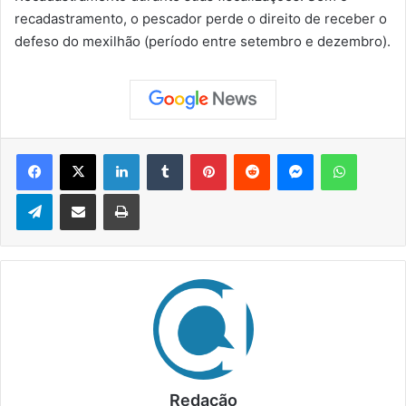
recadastramento, o pescador perde o direito de receber o
defeso do mexilhão (período entre setembro e dezembro).
Facebook
X
Linkedin
Tumblr
Pinterest
Reddit
Messenger
WhatsApp
Telegram
Compartilhar via e-mail
Imprimir
Redação