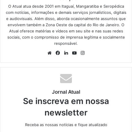
O Atual atua desde 2001 em Itaguaí, Mangaratiba e Seropédica
com notícias, informações e demais serviços jornalísticos, digitais
e audiovisuais. Além disso, aborda ocasionalmente assuntos que
envolvem também a Zona Oeste da capital do Rio de Janeiro. O
Atual oferece matérias e vídeos em seu site e nas suas redes
sociais, com o compromisso de imprensa legítima e socialmente
responsável.
We
Fa
Lin
Yo
Ins
bsi
ce
ke
uT
tag
te
bo
din
ub
ra
ok
e
m
Jornal Atual
Se inscreva em nossa
newsletter
Receba as nossas notícias e fique atualizado