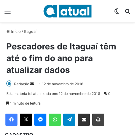
Menu
Switch
P
Início
/
Itaguaí
Pescadores de Itaguaí têm
até o fim do ano para
atualizar dados
Redação
M
12 de novembro de 2018
a
Esta matéria foi atualizada em: 12 de novembro de 2018
0
n
1 minuto de leitura
d
e
Facebook
X
Messenger
WhatsApp
Telegram
Compartilhar via e-mail
Imprimir
u
m
CADASTRO
e