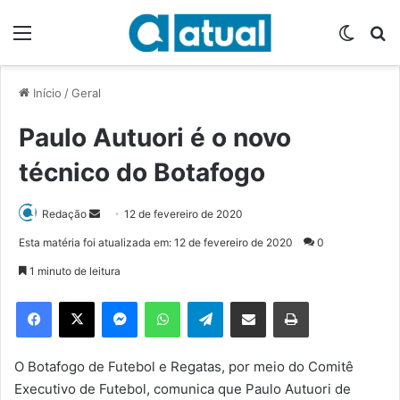
Menu
Switch
P
Início
/
Geral
Paulo Autuori é o novo
técnico do Botafogo
Redação
M
12 de fevereiro de 2020
a
Esta matéria foi atualizada em: 12 de fevereiro de 2020
0
n
1 minuto de leitura
d
e
Facebook
X
Messenger
WhatsApp
Telegram
Compartilhar via e-mail
Imprimir
u
m
e
O Botafogo de Futebol e Regatas, por meio do Comitê
-
Executivo de Futebol, comunica que Paulo Autuori de