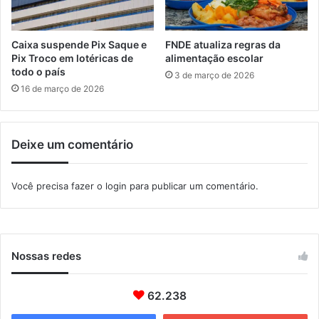
s
M
c
u
o
r
Caixa suspende Pix Saque e
FNDE atualiza regras da
m
i
Pix Troco em lotéricas de
alimentação escolar
u
q
todo o país
3 de março de 2026
n
u
16 de março de 2026
i
i
d
é
a
r
d
Deixe um comentário
e
e
i
s
n
Você precisa fazer o
login
para publicar um comentário.
d
a
e
u
I
g
t
u
a
r
Nossas redes
g
a
u
d
a
o
62.238
í