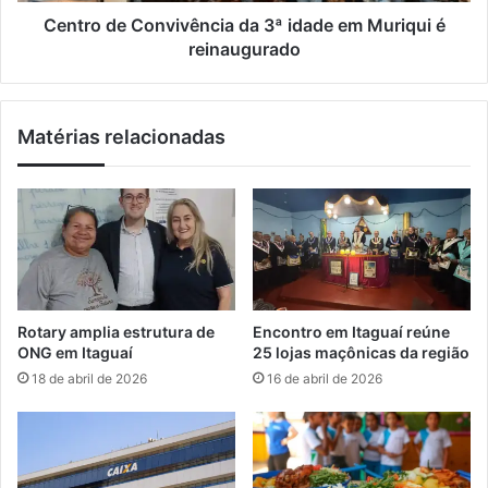
r
o
Centro de Convivência da 3ª idade em Muriqui é
i
n
reinaugurado
c
v
a
i
d
v
Matérias relacionadas
a
ê
s
n
d
c
o
i
t
a
r
d
á
a
f
3
i
ª
Rotary amplia estrutura de
Encontro em Itaguaí reúne
c
i
ONG em Itaguaí
25 lojas maçônicas da região
o
d
18 de abril de 2026
16 de abril de 2026
e
a
m
d
t
e
r
e
ê
m