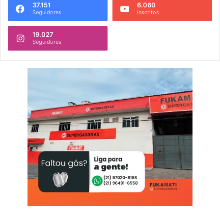
37.151
6.060
Seguidores
Inscritos
19.027
Seguidores