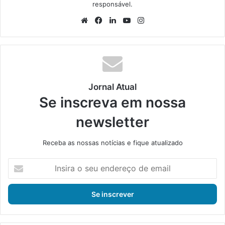
responsável.
We
Fa
Lin
Yo
Ins
bsi
ce
ke
uT
tag
te
bo
din
ub
ra
ok
e
m
Jornal Atual
Se inscreva em nossa
newsletter
Receba as nossas notícias e fique atualizado
I
n
s
i
r
a