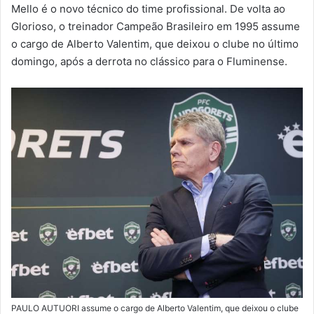
m
Mello é o novo técnico do time profissional. De volta ao
a
Glorioso, o treinador Campeão Brasileiro em 1995 assume
i
o cargo de Alberto Valentim, que deixou o clube no último
l
domingo, após a derrota no clássico para o Fluminense.
PAULO AUTUORI assume o cargo de Alberto Valentim, que deixou o clube