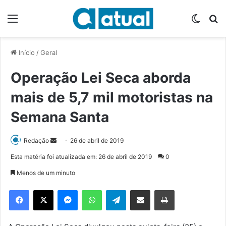
Menu
Switch
P
Início
/
Geral
Operação Lei Seca aborda
mais de 5,7 mil motoristas na
Semana Santa
Redação
M
26 de abril de 2019
a
Esta matéria foi atualizada em: 26 de abril de 2019
0
n
Menos de um minuto
d
e
Facebook
X
Messenger
WhatsApp
Telegram
Compartilhar via e-mail
Imprimir
u
m
e