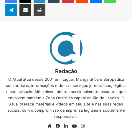
Telegram
Compartilhar via e-mail
Imprimir
Redação
O Atual atua desde 2001 em Itaguaí, Mangaratiba e Seropédica
com notícias, informações e demais serviços jornalísticos, digitais
e audiovisuais. Além disso, aborda ocasionalmente assuntos que
envolvem também a Zona Oeste da capital do Rio de Janeiro. O
Atual oferece matérias e vídeos em seu site e nas suas redes
sociais, com o compromisso de imprensa legítima e socialmente
responsável.
We
Fa
Lin
Yo
Ins