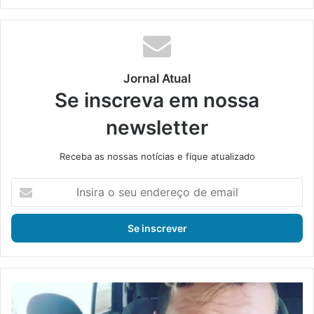
bsi
ce
ke
uT
tag
te
bo
din
ub
ra
ok
e
m
Jornal Atual
Se inscreva em nossa
newsletter
Receba as nossas notícias e fique atualizado
I
n
s
i
r
a
o
s
M
e
o