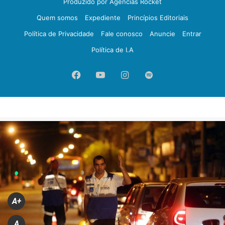
Produzido por Agências Rocket
Quem somos
Expediente
Princípios Editoriais
Política de Privacidade
Fale conosco
Anuncie
Entrar
Política de I.A
Facebook
YouTube
Instagram
Spotify
A+
A