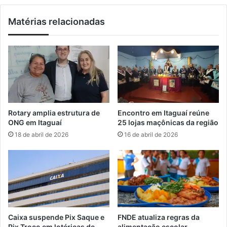
a
M
q
a
Matérias relacionadas
u
n
e
g
a
a
t
r
i
a
r
t
o
i
s
b
e
a
Rotary amplia estrutura de
Encontro em Itaguaí reúne
m
p
ONG em Itaguaí
25 lojas maçônicas da região
M
a
18 de abril de 2026
16 de abril de 2026
u
r
r
t
i
i
q
c
u
i
i
p
a
d
Caixa suspende Pix Saque e
FNDE atualiza regras da
e
Pix Troco em lotéricas de
alimentação escolar