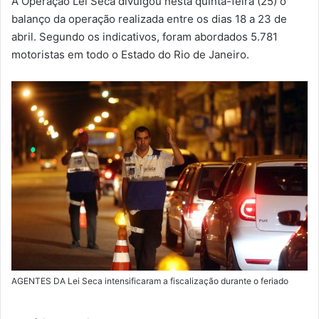
A Operação Lei Seca divulgou nesta quinta-feira (25) o
-
balanço da operação realizada entre os dias 18 a 23 de
m
abril. Segundo os indicativos, foram abordados 5.781
a
motoristas em todo o Estado do Rio de Janeiro.
i
l
AGENTES DA Lei Seca intensificaram a fiscalização durante o feriado