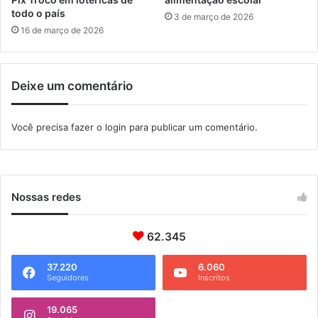
e
todo o país
3 de março de 2026
v
16 de março de 2026
e
n
t
Deixe um comentário
o
d
a
Você precisa fazer o
login
para publicar um comentário.
U
n
i
c
e
Nossas redes
f
62.345
37.220
6.060
Seguidores
Inscritos
19.065