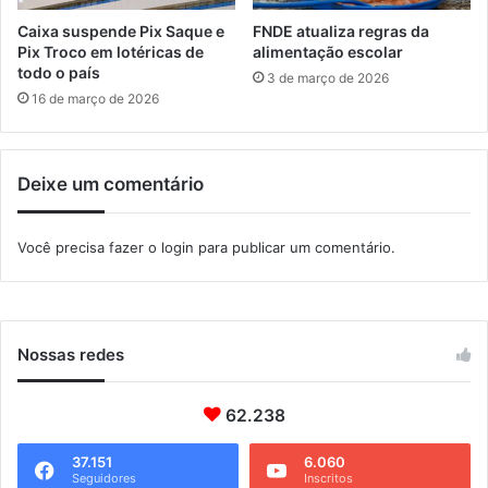
â
n
Caixa suspende Pix Saque e
FNDE atualiza regras da
c
Pix Troco em lotéricas de
alimentação escolar
i
todo o país
3 de março de 2026
a
16 de março de 2026
s
Deixe um comentário
Você precisa fazer o
login
para publicar um comentário.
Nossas redes
62.238
37.151
6.060
Seguidores
Inscritos