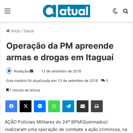
Menu
Switch
P
Início
/
Geral
Operação da PM apreende
armas e drogas em Itaguaí
Redação
M
13 de setembro de 2018
a
Esta matéria foi atualizada em: 13 de setembro de 2018
0
n
1 minuto de leitura
d
e
Facebook
X
Messenger
WhatsApp
Telegram
Compartilhar via e-mail
Imprimir
u
m
e
AÇÃO Policiais Militares do 24º BPM(Queimados)
-
realizaram uma operação de combate a ação criminosa, na