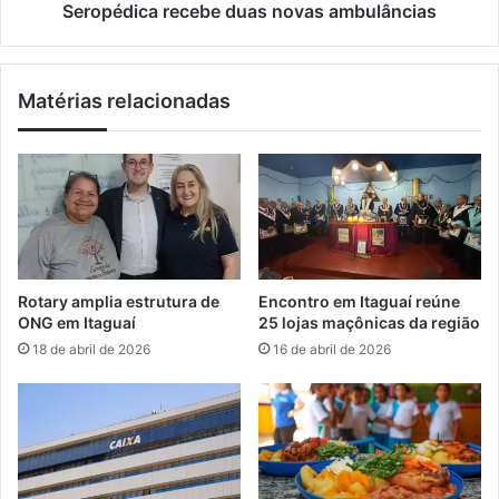
l
a
Seropédica recebe duas novas ambulâncias
o
r
r
e
a
c
Matérias relacionadas
d
e
o
b
s
e
d
d
o
u
t
a
u
s
r
n
i
o
Rotary amplia estrutura de
Encontro em Itaguaí reúne
s
v
ONG em Itaguaí
25 lojas maçônicas da região
m
a
18 de abril de 2026
16 de abril de 2026
o
s
a
m
b
u
l