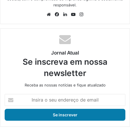
responsável.
We
Fa
Lin
Yo
Ins
bsi
ce
ke
uT
tag
te
bo
din
ub
ra
ok
e
m
Jornal Atual
Se inscreva em nossa
newsletter
Receba as nossas notícias e fique atualizado
I
n
s
i
r
a