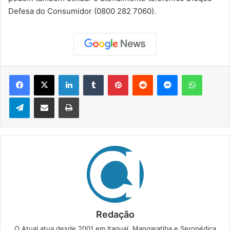
Defesa do Consumidor (0800 282 7060).
Facebook
X
Linkedin
Tumblr
Pinterest
Reddit
Messenger
WhatsApp
Telegram
Compartilhar via e-mail
Imprimir
Redação
O Atual atua desde 2001 em Itaguaí, Mangaratiba e Seropédica