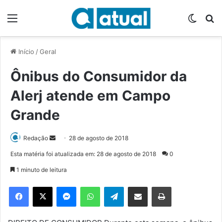
Menu
Switch
P
Início
/
Geral
Ônibus do Consumidor da
Alerj atende em Campo
Grande
Redação
M
28 de agosto de 2018
a
Esta matéria foi atualizada em: 28 de agosto de 2018
0
n
1 minuto de leitura
d
e
Facebook
X
Messenger
WhatsApp
Telegram
Compartilhar via e-mail
Imprimir
u
m
e