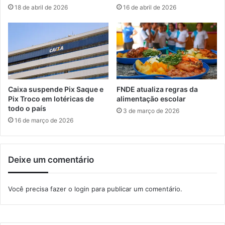
s
t
18 de abril de 2026
16 de abril de 2026
d
â
e
n
e
c
m
i
p
a
r
d
e
a
g
F
Caixa suspende Pix Saque e
FNDE atualiza regras da
o
u
Pix Troco em lotéricas de
alimentação escolar
n
todo o país
3 de março de 2026
d
16 de março de 2026
a
ç
ã
Deixe um comentário
o
C
e
Você precisa fazer o
login
para publicar um comentário.
c
i
e
r