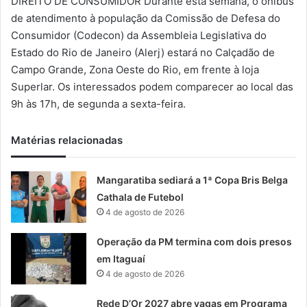
DIREITO DE CONSUMIDOR Durante esta semana, o ônibus
-
de atendimento à população da Comissão de Defesa do
m
Consumidor (Codecon) da Assembleia Legislativa do
a
Estado do Rio de Janeiro (Alerj) estará no Calçadão de
i
Campo Grande, Zona Oeste do Rio, em frente à loja
l
Superlar. Os interessados podem comparecer ao local das
9h às 17h, de segunda a sexta-feira.
Matérias relacionadas
Mangaratiba sediará a 1ª Copa Bris Belga
Cathala de Futebol
4 de agosto de 2026
Operação da PM termina com dois presos
em Itaguaí
4 de agosto de 2026
Rede D’Or 2027 abre vagas em Programa