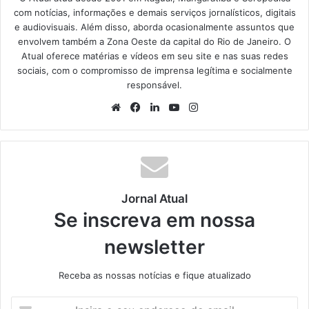
com notícias, informações e demais serviços jornalísticos, digitais
e audiovisuais. Além disso, aborda ocasionalmente assuntos que
envolvem também a Zona Oeste da capital do Rio de Janeiro. O
Atual oferece matérias e vídeos em seu site e nas suas redes
sociais, com o compromisso de imprensa legítima e socialmente
responsável.
We
Fa
Lin
Yo
Ins
bsi
ce
ke
uT
tag
te
bo
din
ub
ra
ok
e
m
Jornal Atual
Se inscreva em nossa
newsletter
Receba as nossas notícias e fique atualizado
I