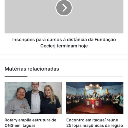
a
n
c
i
e
r
l
i
i
r
ç
o
õ
d
e
i
s
Inscrições para cursos à distância da Fundação
v
p
Cecierj terminam hoje
u
a
l
r
g
a
Matérias relacionadas
a
c
1
u
.
r
8
s
2
o
3
s
v
à
a
d
g
i
Rotary amplia estrutura de
Encontro em Itaguaí reúne
a
s
ONG em Itaguaí
25 lojas maçônicas da região