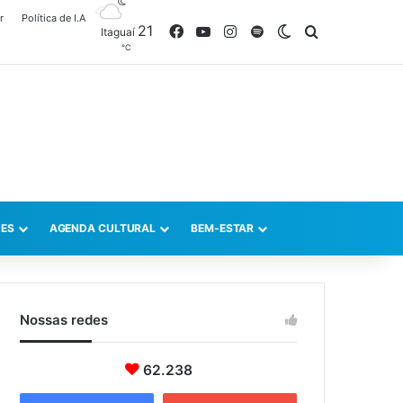
r
Política de I.A
21
Facebook
YouTube
Instagram
Spotify
Switch skin
Procurar po
Itaguaí
℃
ES
AGENDA CULTURAL
BEM-ESTAR
Nossas redes
62.238