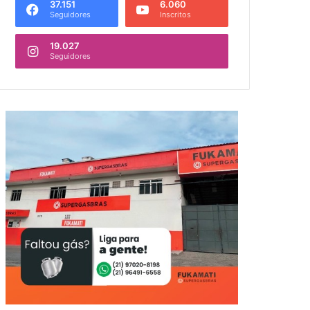
37.151
6.060
Seguidores
Inscritos
19.027
Seguidores