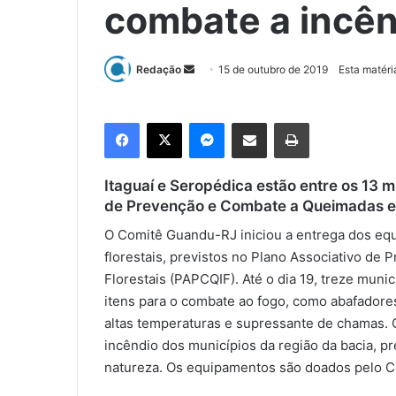
combate a incênd
Redação
M
15 de outubro de 2019
Esta matéri
a
n
Facebook
X
Messenger
Compartilhar via e-mail
Imprimir
d
e
u
Itaguaí e Seropédica estão entre os 13 
m
de Prevenção e Combate a Queimadas e 
e
O Comitê Guandu-RJ iniciou a entrega dos eq
-
florestais, previstos no Plano Associativo de
m
Florestais (PAPCQIF). Até o dia 19, treze munic
a
itens para o combate ao fogo, como abafadores
i
altas temperaturas e supressante de chamas. O
l
incêndio dos municípios da região da bacia, p
natureza. Os equipamentos são doados pelo C