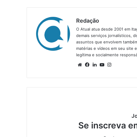
Redação
O Atual atua desde 2001 em Ita
demais serviços jornalísticos, d
assuntos que envolvem também a
matérias e vídeos em seu site 
legítima e socialmente responsá
We
Fa
Lin
Yo
Ins
bsi
ce
ke
uT
tag
te
bo
din
ub
ra
ok
e
m
Jo
Se inscreva e