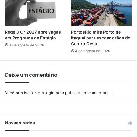
i
s
s
ã
o
Rede D’Or 2027 abre vagas
PortosRio mira Porto de
q
em Programa de Estágio
Itaguaí para escoar grãos do
u
Centro Oeste
4 de agosto de 2026
e
4 de agosto de 2026
i
n
v
Deixe um comentário
e
s
t
Você precisa fazer o
login
para publicar um comentário.
i
g
o
u
e
Nossas redes
s
c