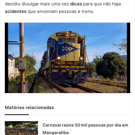
m
decidiu divulgar mais uma vez
dicas
para que não haja
a
acidentes
que envolvam pessoas e trens.
i
l
Matérias relacionadas
Carnaval reúne 50 mil pessoas por dia em
Mangaratiba