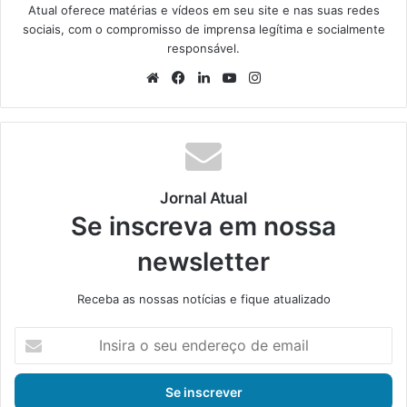
Atual oferece matérias e vídeos em seu site e nas suas redes
sociais, com o compromisso de imprensa legítima e socialmente
responsável.
We
Fa
Lin
Yo
Ins
bsi
ce
ke
uT
tag
te
bo
din
ub
ra
ok
e
m
Jornal Atual
Se inscreva em nossa
newsletter
Receba as nossas notícias e fique atualizado
I
n
s
i