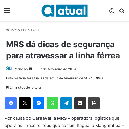
Menu
Switch
P
Início
/
DESTAQUE
MRS dá dicas de segurança
para atravessar a linha férrea
Redação
M
7 de fevereiro de 2024
a
Esta matéria foi atualizada em: 7 de fevereiro de 2024
0
n
2 minutos de leitura
d
e
Facebook
X
Messenger
WhatsApp
Telegram
Compartilhar via e-mail
Imprimir
u
m
e
Por causa do
Carnaval
, a
MRS
– operadora logística que
-
opera as linhas férreas que cortam Itaguaí e Mangaratiba –