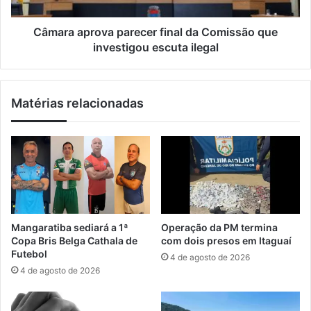
à
p
C
r
â
o
Câmara aprova parecer final da Comissão que
m
v
investigou escuta ilegal
a
a
r
p
a
a
Matérias relacionadas
d
r
e
e
I
c
t
e
a
r
g
f
u
i
a
n
í
a
Mangaratiba sediará a 1ª
Operação da PM termina
l
Copa Bris Belga Cathala de
com dois presos em Itaguaí
d
Futebol
4 de agosto de 2026
a
4 de agosto de 2026
C
o
m