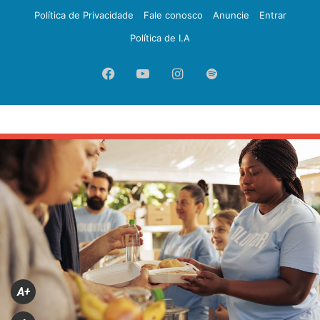
Política de Privacidade
Fale conosco
Anuncie
Entrar
Política de I.A
Facebook
YouTube
Instagram
Spotify
A+