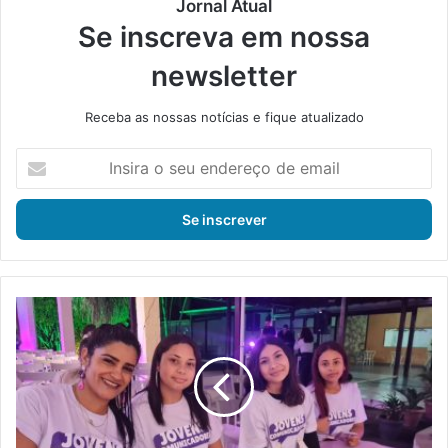
Jornal Atual
Se inscreva em nossa
newsletter
Receba as nossas notícias e fique atualizado
I
n
s
i
r
a
o
s
P
e
r
u
o
e
j
n
e
d
t
e
o