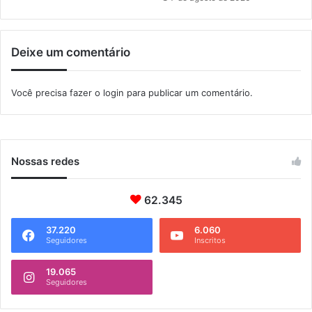
l
c
a
Deixe um comentário
p
o
d
Você precisa fazer o
login
para publicar um comentário.
e
a
t
r
a
Nossas redes
i
r
62.345
e
n
37.220
6.060
e
Seguidores
Inscritos
r
g
19.065
i
Seguidores
a
p