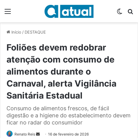
Menu
Switch
P
Início
/
DESTAQUE
Foliões devem redobrar
atenção com consumo de
alimentos durante o
Carnaval, alerta Vigilância
Sanitária Estadual
Consumo de alimentos frescos, de fácil
digestão e a higiene do estabelecimento devem
ficar no radar do consumidor
Renato Reis
M
16 de fevereiro de 2026