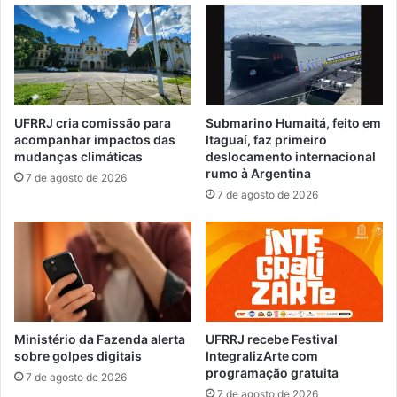
i
e
c
s
o
e
s
m
d
e
a
s
c
UFRRJ cria comissão para
Submarino Humaitá, feito em
c
a
acompanhar impactos das
Itaguaí, faz primeiro
o
s
mudanças climáticas
deslocamento internacional
l
a
rumo à Argentina
7 de agosto de 2026
a
o
7 de agosto de 2026
s
n
d
d
e
e
I
a
t
z
a
a
g
m
u
i
Ministério da Fazenda alerta
UFRRJ recebe Festival
a
o
sobre golpes digitais
IntegralizArte com
í
programação gratuita
c
7 de agosto de 2026
u
7 de agosto de 2026