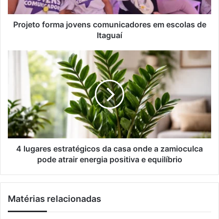
r
f
e
o
ç
r
Projeto forma jovens comunicadores em escolas de
o
m
Itaguaí
d
a
e
j
4
e
o
l
m
v
u
a
e
g
i
n
a
l
s
r
c
e
o
s
m
e
u
s
4 lugares estratégicos da casa onde a zamioculca
n
t
pode atrair energia positiva e equilíbrio
i
r
c
a
a
t
Matérias relacionadas
d
é
o
g
r