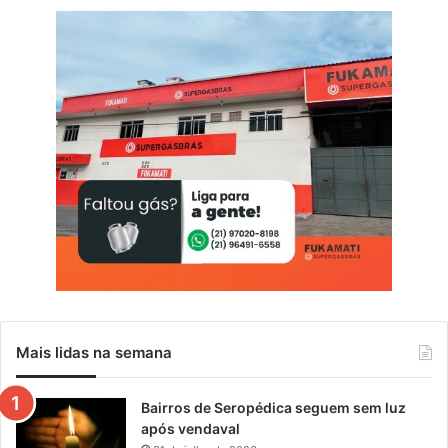
o
s
i
t
i
v
a
e
e
q
u
i
l
í
b
r
i
Mais lidas na semana
o
Bairros de Seropédica seguem sem luz
após vendaval