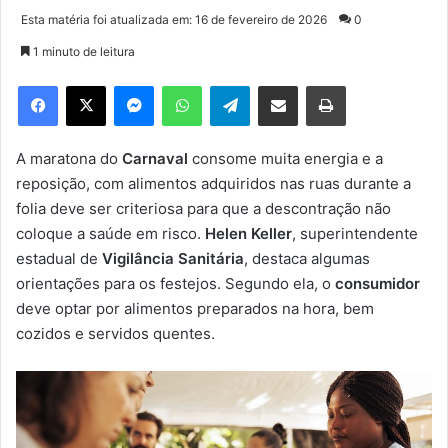
a
Esta matéria foi atualizada em: 16 de fevereiro de 2026
0
n
1 minuto de leitura
d
e
Facebook
X
Messenger
WhatsApp
Telegram
Compartilhar via e-mail
Imprimir
u
m
e
A maratona do
Carnaval
consome muita energia e a
-
reposição, com alimentos adquiridos nas ruas durante a
m
folia deve ser criteriosa para que a descontração não
a
coloque a saúde em risco.
Helen Keller
, superintendente
i
estadual de
Vigilância Sanitária
, destaca algumas
l
orientações para os festejos. Segundo ela, o
consumidor
deve optar por alimentos preparados na hora, bem
cozidos e servidos quentes.