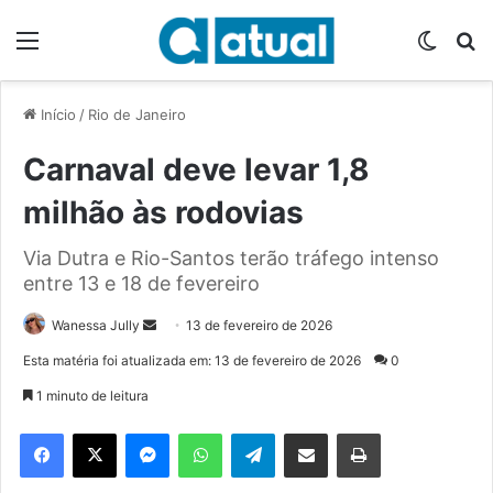
Menu
Switch
P
Início
/
Rio de Janeiro
Carnaval deve levar 1,8
milhão às rodovias
Via Dutra e Rio-Santos terão tráfego intenso
entre 13 e 18 de fevereiro
Wanessa Jully
M
13 de fevereiro de 2026
a
Esta matéria foi atualizada em: 13 de fevereiro de 2026
0
n
1 minuto de leitura
d
e
Facebook
X
Messenger
WhatsApp
Telegram
Compartilhar via e-mail
Imprimir
u
m