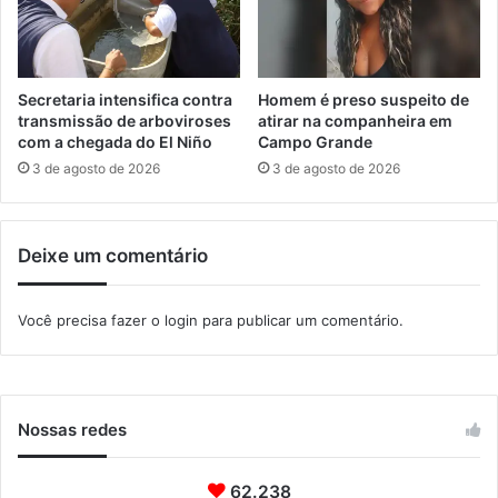
d
,
e
e
a
m
f
I
a
Secretaria intensifica contra
Homem é preso suspeito de
t
v
transmissão de arboviroses
atirar na companheira em
a
o
com a chegada do El Niño
Campo Grande
g
r
3 de agosto de 2026
3 de agosto de 2026
u
d
a
e
í
H
Deixe um comentário
a
r
o
Você precisa fazer o
login
para publicar um comentário.
l
d
i
n
h
Nossas redes
o
62.238