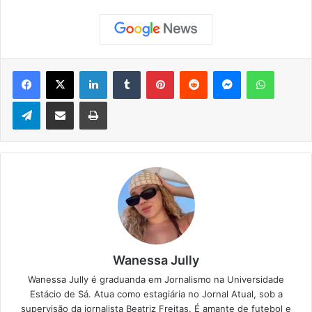
Facebook
X
Linkedin
Tumblr
Pinterest
Reddit
Messenger
WhatsApp
Telegram
Compartilhar via e-mail
Imprimir
Wanessa Jully
Wanessa Jully é graduanda em Jornalismo na Universidade
Estácio de Sá. Atua como estagiária no Jornal Atual, sob a
supervisão da jornalista Beatriz Freitas. É amante de futebol e