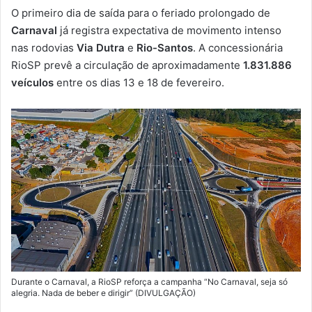
e
O primeiro dia de saída para o feriado prolongado de
-
Carnaval
já registra expectativa de movimento intenso
m
nas rodovias
Via Dutra
e
Rio-Santos
. A concessionária
a
RioSP prevê a circulação de aproximadamente
1.831.886
i
veículos
entre os dias 13 e 18 de fevereiro.
l
Durante o Carnaval, a RioSP reforça a campanha “No Carnaval, seja só
alegria. Nada de beber e dirigir” (DIVULGAÇÃO)