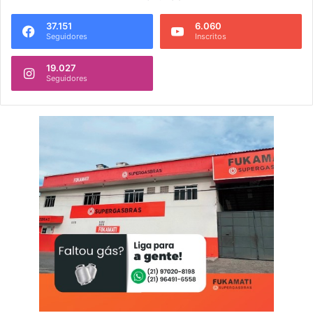
37.151
6.060
Seguidores
Inscritos
19.027
Seguidores