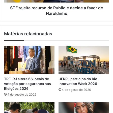
a
t
d
a
STF rejeita recurso de Rubão e decide a favor de
u
r
Haroldinho
l
e
t
c
e
u
Matérias relacionadas
r
r
a
s
d
o
o
d
n
e
a
R
R
u
i
b
o
ã
TRE-RJ altera 66 locais de
UFRRJ participa do Rio
-
o
votação por segurança nas
Innovation Week 2026
S
e
Eleições 2026
4 de agosto de 2026
a
d
4 de agosto de 2026
n
e
t
c
o
i
s