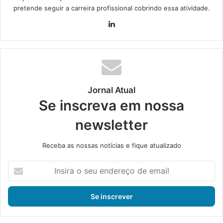
pretende seguir a carreira profissional cobrindo essa atividade.
Lin
ke
din
Jornal Atual
Se inscreva em nossa
newsletter
Receba as nossas notícias e fique atualizado
I
n
s
i
r
a