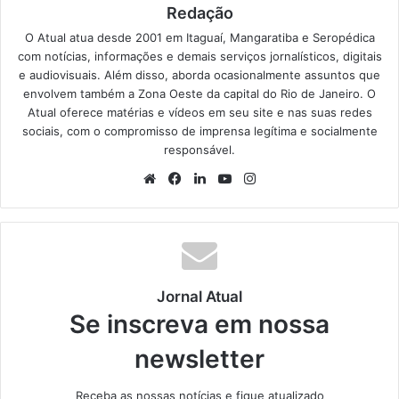
Redação
O Atual atua desde 2001 em Itaguaí, Mangaratiba e Seropédica
com notícias, informações e demais serviços jornalísticos, digitais
e audiovisuais. Além disso, aborda ocasionalmente assuntos que
envolvem também a Zona Oeste da capital do Rio de Janeiro. O
Atual oferece matérias e vídeos em seu site e nas suas redes
sociais, com o compromisso de imprensa legítima e socialmente
responsável.
We
Fa
Lin
Yo
Ins
bsi
ce
ke
uT
tag
te
bo
din
ub
ra
ok
e
m
Jornal Atual
Se inscreva em nossa
newsletter
Receba as nossas notícias e fique atualizado