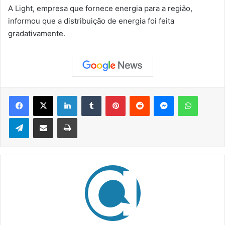
A Light, empresa que fornece energia para a região,
informou que a distribuição de energia foi feita
gradativamente.
Facebook
X
Linkedin
Tumblr
Pinterest
Reddit
Messenger
WhatsApp
Telegram
Compartilhar via e-mail
Imprimir