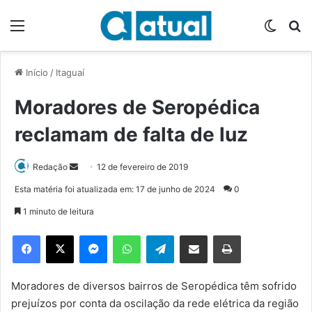
Menu
Switch
P
Início
/
Itaguaí
Moradores de Seropédica
reclamam de falta de luz
Redação
M
12 de fevereiro de 2019
a
Esta matéria foi atualizada em: 17 de junho de 2024
0
n
1 minuto de leitura
d
e
Facebook
X
Messenger
WhatsApp
Telegram
Compartilhar via e-mail
Imprimir
u
m
e
Moradores de diversos bairros de Seropédica têm sofrido
-
prejuízos por conta da oscilação da rede elétrica da região