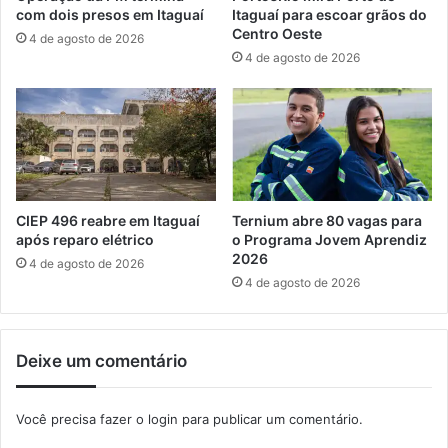
t
a
com dois presos em Itaguaí
Itaguaí para escoar grãos do
e
e
Centro Oeste
4 de agosto de 2026
s
S
4 de agosto de 2026
e
e
m
b
A
r
n
a
g
e
r
f
a
i
d
r
CIEP 496 reabre em Itaguaí
Ternium abre 80 vagas para
o
m
após reparo elétrico
o Programa Jovem Aprendiz
s
2026
a
4 de agosto de 2026
R
m
4 de agosto de 2026
e
p
i
a
s
r
Deixe um comentário
c
e
r
Você precisa fazer o
login
para publicar um comentário.
i
a