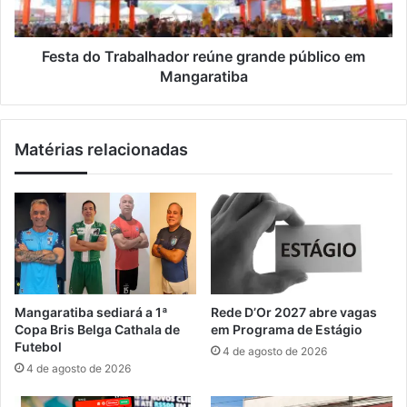
m
T
e
r
n
a
Festa do Trabalhador reúne grande público em
t
b
Mangaratiba
o
a
n
l
o
h
Matérias relacionadas
f
a
e
d
r
o
i
r
a
r
d
e
o
ú
e
n
s
e
Mangaratiba sediará a 1ª
Rede D’Or 2027 abre vagas
á
g
Copa Bris Belga Cathala de
em Programa de Estágio
b
r
Futebol
4 de agosto de 2026
a
a
4 de agosto de 2026
d
n
o
d