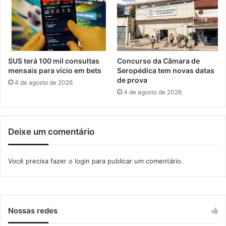
e
p
ú
b
l
i
SUS terá 100 mil consultas
Concurso da Câmara de
c
mensais para vício em bets
Seropédica tem novas datas
o
de prova
4 de agosto de 2026
e
4 de agosto de 2026
m
M
a
Deixe um comentário
n
g
a
Você precisa fazer o
login
para publicar um comentário.
r
a
t
i
b
Nossas redes
a