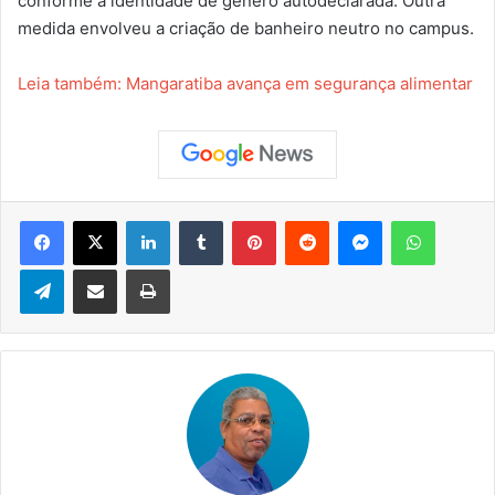
conforme a identidade de gênero autodeclarada. Outra
medida envolveu a criação de banheiro neutro no campus.
Leia também: Mangaratiba avança em segurança alimentar
Facebook
X
Linkedin
Tumblr
Pinterest
Reddit
Messenger
WhatsApp
Telegram
Compartilhar via e-mail
Imprimir