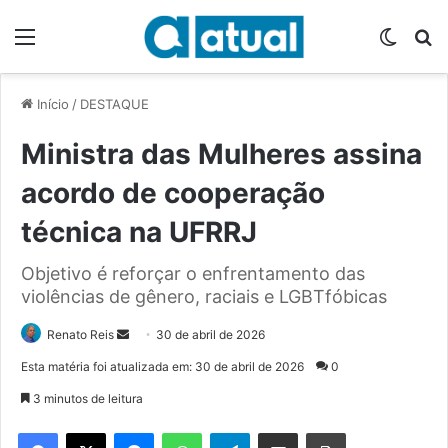
Menu
Switch
P
Início
/
DESTAQUE
Ministra das Mulheres assina
acordo de cooperação
técnica na UFRRJ
Objetivo é reforçar o enfrentamento das
violências de gênero, raciais e LGBTfóbicas
Renato Reis
M
30 de abril de 2026
a
Esta matéria foi atualizada em: 30 de abril de 2026
0
n
3 minutos de leitura
d
e
Facebook
X
Messenger
WhatsApp
Telegram
Compartilhar via e-mail
Imprimir