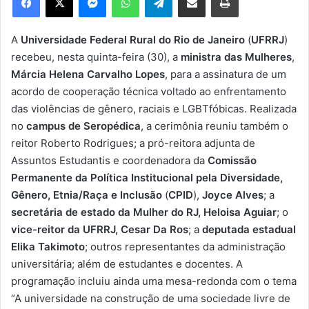
u
m
e
A
Universidade Federal Rural do Rio de Janeiro
(
UFRRJ
)
-
recebeu, nesta quinta-feira (30), a
ministra das Mulheres
,
m
Márcia
Helena Carvalho
Lopes
, para a assinatura de um
a
acordo de cooperação técnica voltado ao enfrentamento
i
das violências de gênero, raciais e LGBTfóbicas. Realizada
l
no
campus de Seropédica
, a cerimônia reuniu também o
reitor Roberto Rodrigues; a pró-reitora adjunta de
Assuntos Estudantis e coordenadora da
Comissão
Permanente da Política Institucional pela Diversidade,
Gênero, Etnia/Raça e Inclusão
(
CPID
),
Joyce Alves
; a
secretária de estado da Mulher do RJ,
Heloisa Aguiar
; o
vice-r
eitor da UFRRJ, Cesar Da Ros
; a
deputada estadual
Elika Takimoto
; outros representantes da administração
universitária; além de estudantes e docentes. A
programação incluiu ainda uma mesa-redonda com o tema
“A universidade na construção de uma sociedade livre de