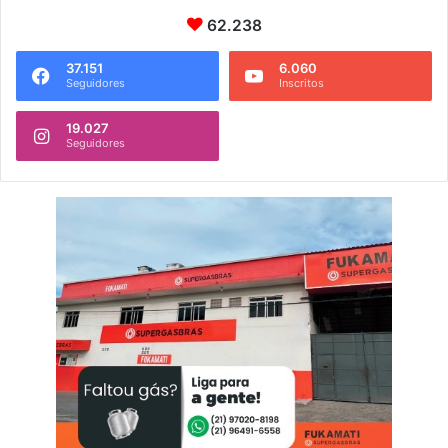
62.238
37.151
6.060
Seguidores
Inscritos
19.027
Seguidores