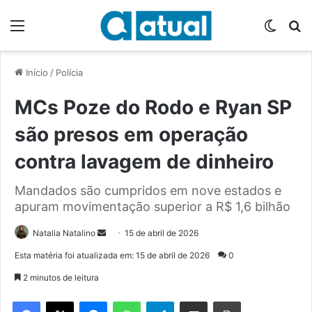
Menu
Switch
P
Início
/
Polícia
MCs Poze do Rodo e Ryan SP
são presos em operação
contra lavagem de dinheiro
Mandados são cumpridos em nove estados e
apuram movimentação superior a R$ 1,6 bilhão
Natalia Natalino
M
15 de abril de 2026
a
Esta matéria foi atualizada em: 15 de abril de 2026
0
n
2 minutos de leitura
d
e
Facebook
X
Messenger
WhatsApp
Telegram
Compartilhar via e-mail
Imprimir