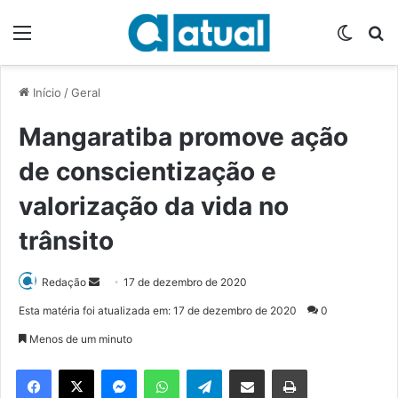
Menu
Switch
P
Início
/
Geral
Mangaratiba promove ação
de conscientização e
valorização da vida no
trânsito
Redação
M
17 de dezembro de 2020
a
Esta matéria foi atualizada em: 17 de dezembro de 2020
0
n
Menos de um minuto
d
e
Facebook
X
Messenger
WhatsApp
Telegram
Compartilhar via e-mail
Imprimir
u