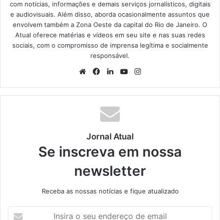
com notícias, informações e demais serviços jornalísticos, digitais
e audiovisuais. Além disso, aborda ocasionalmente assuntos que
envolvem também a Zona Oeste da capital do Rio de Janeiro. O
Atual oferece matérias e vídeos em seu site e nas suas redes
sociais, com o compromisso de imprensa legítima e socialmente
responsável.
We
Fa
Lin
Yo
Ins
bsi
ce
ke
uT
tag
te
bo
din
ub
ra
ok
e
m
Jornal Atual
Se inscreva em nossa
newsletter
Receba as nossas notícias e fique atualizado
I