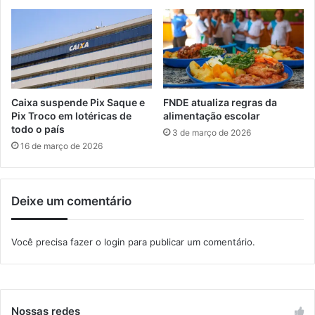
e
e
e
b
n
e
s
m
ã
m
o
e
n
l
Caixa suspende Pix Saque e
FNDE atualiza regras da
a
h
Pix Troco em lotéricas de
alimentação escolar
C
o
todo o país
3 de março de 2026
â
r
16 de março de 2026
m
i
a
a
r
s
Deixe um comentário
a
d
e
Você precisa fazer o
login
para publicar um comentário.
M
a
n
g
a
Nossas redes