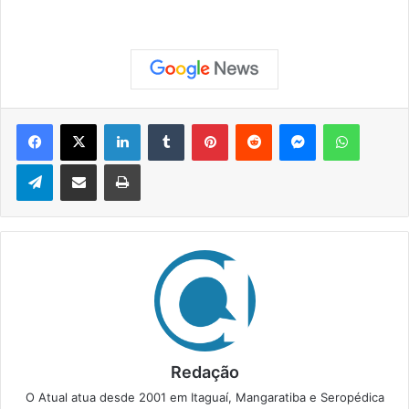
Facebook
X
Linkedin
Tumblr
Pinterest
Reddit
Messenger
WhatsApp
Telegram
Compartilhar via e-mail
Imprimir
Redação
O Atual atua desde 2001 em Itaguaí, Mangaratiba e Seropédica