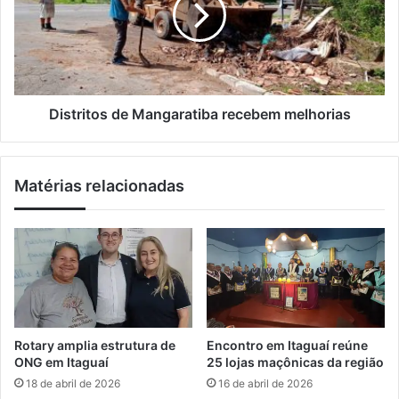
i
r
r
l
e
i
m
t
a
o
n
s
d
d
Distritos de Mangaratiba recebem melhorias
a
e
d
M
o
a
Matérias relacionadas
s
n
d
g
e
a
b
r
u
a
s
t
c
i
a
b
e
a
Rotary amplia estrutura de
Encontro em Itaguaí reúne
a
r
ONG em Itaguaí
25 lojas maçônicas da região
p
e
18 de abril de 2026
16 de abril de 2026
r
c