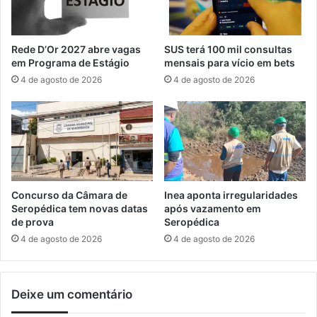
o
á
e
p
a
o
Rede D’Or 2027 abre vagas
SUS terá 100 mil consultas
p
d
em Programa de Estágio
mensais para vício em bets
r
e
4 de agosto de 2026
4 de agosto de 2026
e
m
e
t
n
i
d
r
e
a
m
r
u
a
n
n
Concurso da Câmara de
Inea aponta irregularidades
i
o
Seropédica tem novas datas
após vazamento em
ç
v
de prova
Seropédica
õ
a
4 de agosto de 2026
4 de agosto de 2026
e
c
s
a
r
Deixe um comentário
t
e