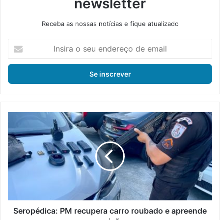
newsletter
Receba as nossas notícias e fique atualizado
I
n
s
i
r
a
o
s
S
e
e
u
r
e
o
n
p
d
é
e
d
r
i
e
c
ç
a
Seropédica: PM recupera carro roubado e apreende
o