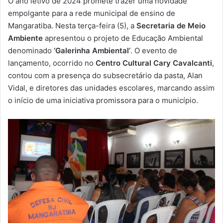
O ano letivo de 2024 promete trazer uma novidade
-
empolgante para a rede municipal de ensino de
m
Mangaratiba. Nesta terça-feira (5), a
Secretaria de Meio
a
Ambiente
apresentou o projeto de Educação Ambiental
i
denominado
‘Galerinha Ambiental’
. O evento de
l
lançamento, ocorrido no
Centro Cultural Cary Cavalcanti
,
contou com a presença do subsecretário da pasta, Alan
Vidal, e diretores das unidades escolares, marcando assim
o início de uma iniciativa promissora para o município.