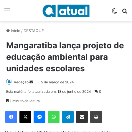
Menu
Switch
P
Início
/
DESTAQUE
Mangaratiba lança projeto de
educação ambiental para
unidades escolares
Redação
M
5 de março de 2024
a
Esta matéria foi atualizada em: 18 de junho de 2024
0
n
1 minuto de leitura
d
e
Facebook
X
Messenger
WhatsApp
Telegram
Compartilhar via e-mail
Imprimir
u
m
e