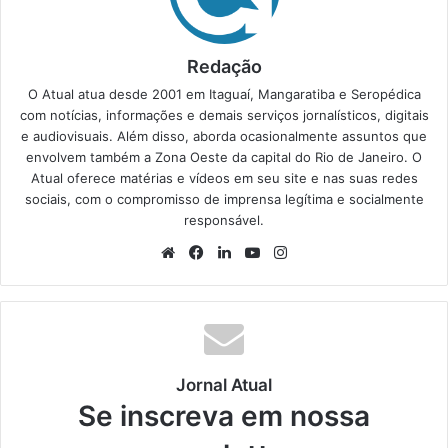
Redação
O Atual atua desde 2001 em Itaguaí, Mangaratiba e Seropédica
com notícias, informações e demais serviços jornalísticos, digitais
e audiovisuais. Além disso, aborda ocasionalmente assuntos que
envolvem também a Zona Oeste da capital do Rio de Janeiro. O
Atual oferece matérias e vídeos em seu site e nas suas redes
sociais, com o compromisso de imprensa legítima e socialmente
responsável.
We
Fa
Lin
Yo
Ins
bsi
ce
ke
uT
tag
te
bo
din
ub
ra
ok
e
m
Jornal Atual
Se inscreva em nossa