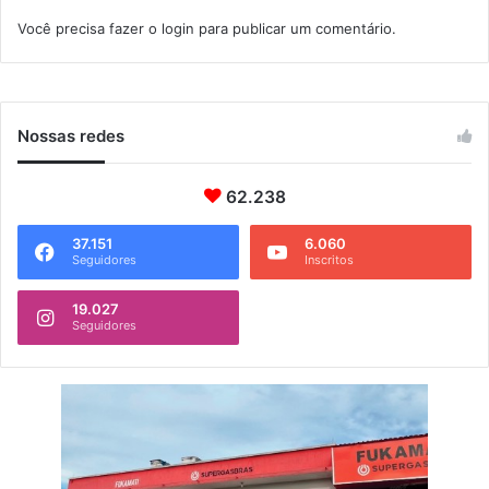
i
Você precisa fazer o
login
para publicar um comentário.
r
a
d
e
i
Nossas redes
d
e
n
62.238
t
i
37.151
6.060
Seguidores
Inscritos
d
a
d
19.027
Seguidores
e
n
o
D
e
t
r