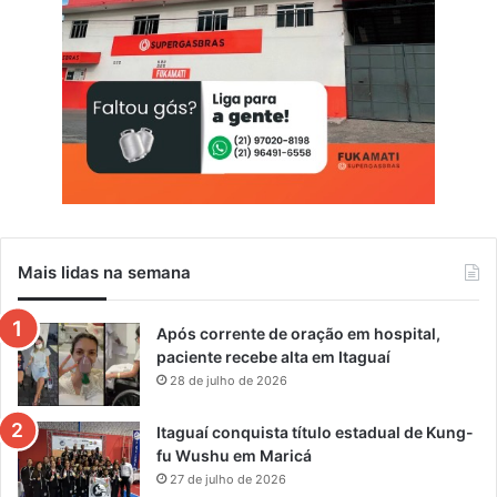
a
n
.
R
J
Mais lidas na semana
Após corrente de oração em hospital,
paciente recebe alta em Itaguaí
28 de julho de 2026
Itaguaí conquista título estadual de Kung-
fu Wushu em Maricá
27 de julho de 2026