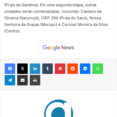
(Praia da Gamboa). Em uma segunda etapa, outras
unidades serão contempladas, incluindo: Caetano de
Oliveira (Itacuruçá), CIEP 294 (Praia do Saco), Nossa
Senhora da Graças (Muriqui) e Coronel Moreira da Silva
(Centro).
Facebook
X
Linkedin
Tumblr
Pinterest
Reddit
Messenger
WhatsApp
Telegram
Compartilhar via e-mail
Imprimir