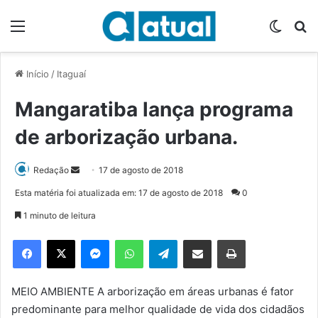
Menu
Switch
P
Início
/
Itaguaí
Mangaratiba lança programa
de arborização urbana.
Redação
M
17 de agosto de 2018
a
Esta matéria foi atualizada em: 17 de agosto de 2018
0
n
1 minuto de leitura
d
e
Facebook
X
Messenger
WhatsApp
Telegram
Compartilhar via e-mail
Imprimir
u
m
e
MEIO AMBIENTE A arborização em áreas urbanas é fator
-
predominante para melhor qualidade de vida dos cidadãos