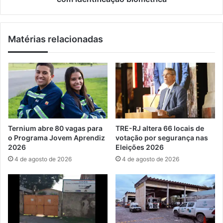
t
d
i
a
m
s
Matérias relacionadas
e
t
d
r
a
a
p
d
r
o
i
s
m
n
e
o
i
D
Ternium abre 80 vagas para
TRE-RJ altera 66 locais de
r
e
o Programa Jovem Aprendiz
votação por segurança nas
a
t
2026
Eleições 2026
d
r
4 de agosto de 2026
4 de agosto de 2026
i
a
v
n
i
-
s
R
ã
J
o
p