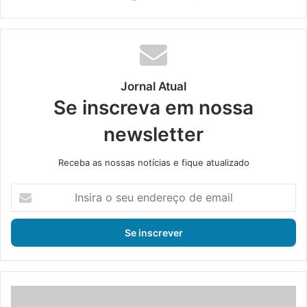
bsi
ce
ke
uT
tag
te
bo
din
ub
ra
ok
e
m
Jornal Atual
Se inscreva em nossa
newsletter
Receba as nossas notícias e fique atualizado
I
n
s
i
r
a
o
s
M
e
a