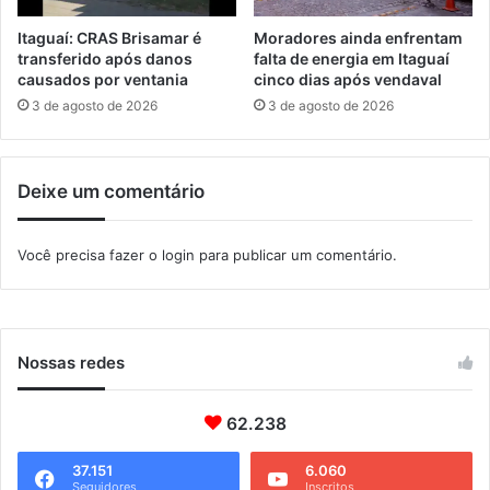
d
o
a
d
Itaguaí: CRAS Brisamar é
Moradores ainda enfrentam
G
e
transferido após danos
falta de energia em Itaguaí
e
r
causados por ventania
cinco dias após vendaval
ó
ã
3 de agosto de 2026
3 de agosto de 2026
r
o
g
v
i
o
Deixe um comentário
a
t
a
r
Você precisa fazer o
login
para publicar um comentário.
c
o
m
i
d
Nossas redes
e
n
62.238
t
i
f
37.151
6.060
Seguidores
Inscritos