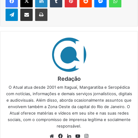
Telegram
Compartilhar via e-mail
Imprimir
Redação
O Atual atua desde 2001 em Itaguaí, Mangaratiba e Seropédica
com notícias, informações e demais serviços jornalísticos, digitais
e audiovisuais. Além disso, aborda ocasionalmente assuntos que
envolvem também a Zona Oeste da capital do Rio de Janeiro. O
Atual oferece matérias e vídeos em seu site e nas suas redes
sociais, com o compromisso de imprensa legítima e socialmente
responsável.
We
Fa
Lin
Yo
Ins