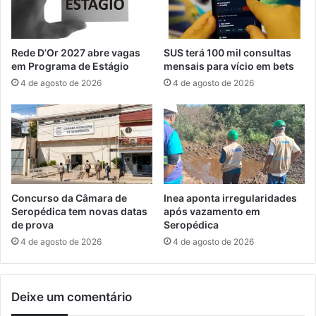
R
d
e
e
c
r
e
Rede D’Or 2027 abre vagas
SUS terá 100 mil consultas
m
i
em Programa de Estágio
mensais para vício em bets
a
t
4 de agosto de 2026
4 de agosto de 2026
i
a
s
F
d
e
o
d
q
e
u
r
e
a
s
l
Concurso da Câmara de
Inea aponta irregularidades
e
c
Seropédica tem novas datas
após vazamento em
i
o
de prova
Seropédica
m
m
4 de agosto de 2026
4 de agosto de 2026
a
e
g
n
i
t
n
Deixe um comentário
r
a
e