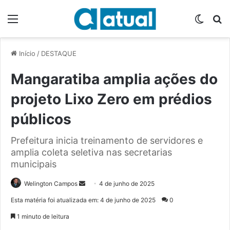
Menu
Switch
P
Início
/
DESTAQUE
Mangaratiba amplia ações do
projeto Lixo Zero em prédios
públicos
Prefeitura inicia treinamento de servidores e
amplia coleta seletiva nas secretarias
municipais
Welington Campos
M
4 de junho de 2025
a
Esta matéria foi atualizada em: 4 de junho de 2025
0
n
1 minuto de leitura
d