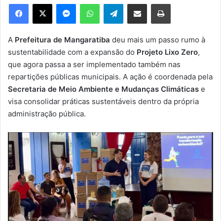
e
Facebook
X
Messenger
WhatsApp
Telegram
Compartilhar via e-mail
Imprimir
u
m
e
A
Prefeitura de Mangaratiba
deu mais um passo rumo à
-
sustentabilidade com a expansão do
Projeto Lixo Zero
,
m
que agora passa a ser implementado também nas
a
repartições públicas municipais. A ação é coordenada pela
i
Secretaria de Meio Ambiente e Mudanças Climáticas
e
l
visa consolidar práticas sustentáveis dentro da própria
administração pública.