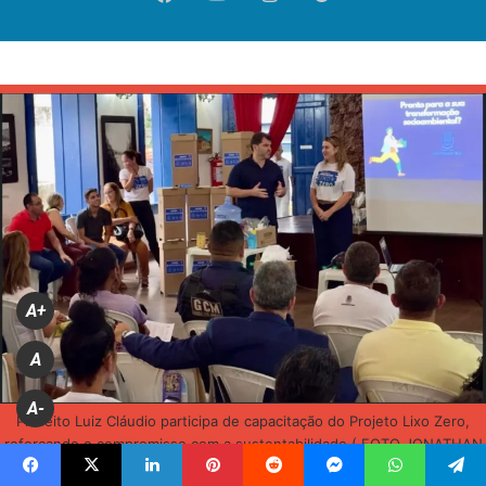
A+
A
A-
Prefeito Luiz Cláudio participa de capacitação do Projeto Lixo Zero,
reforçando o compromisso com a sustentabilidade ( FOTO JONATHAN
ABADE/PMM)