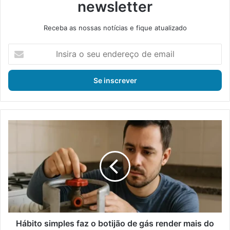
newsletter
Receba as nossas notícias e fique atualizado
I
n
s
i
r
a
o
s
H
e
á
u
b
e
i
n
t
d
o
e
s
r
i
e
m
ç
p
Hábito simples faz o botijão de gás render mais do