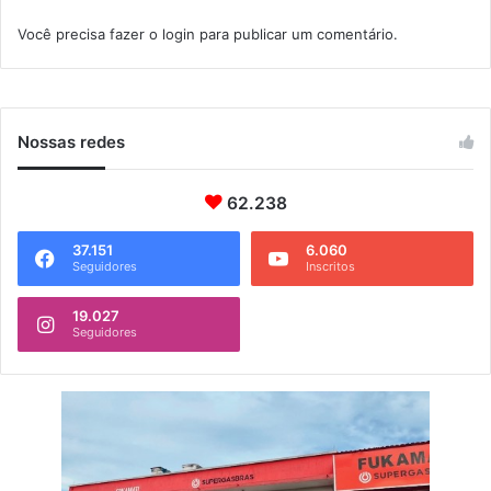
g
Você precisa fazer o
login
para publicar um comentário.
a
d
e
k
i
Nossas redes
t
s
e
62.238
s
c
37.151
6.060
Seguidores
Inscritos
o
l
a
19.027
Seguidores
r
e
s