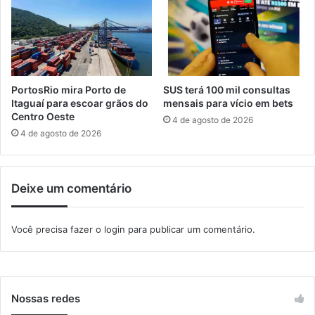
m
i
p
a
r
M
é
u
d
n
i
d
PortosRio mira Porto de
SUS terá 100 mil consultas
o
i
Itaguaí para escoar grãos do
mensais para vício em bets
s
a
Centro Oeste
4 de agosto de 2026
p
l
4 de agosto de 2026
ú
d
b
o
l
M
Deixe um comentário
i
e
c
i
o
o
Você precisa fazer o
login
para publicar um comentário.
s
A
m
b
i
e
Nossas redes
n