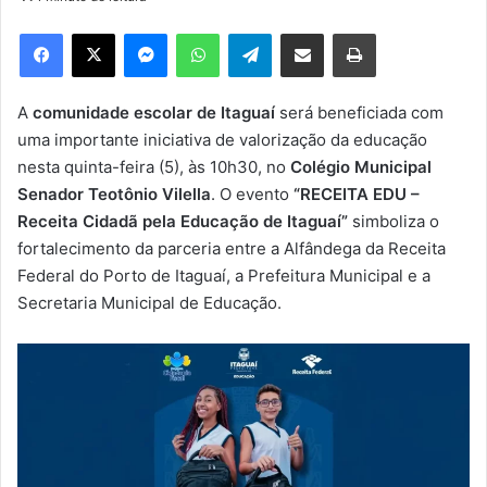
d
e
Facebook
X
Messenger
WhatsApp
Telegram
Compartilhar via e-mail
Imprimir
u
m
e
A
comunidade escolar de Itaguaí
será beneficiada com
-
uma importante iniciativa de valorização da educação
m
nesta quinta-feira (5), às 10h30, no
Colégio Municipal
a
Senador Teotônio Vilella
. O evento
“RECEITA EDU –
i
Receita Cidadã pela Educação de Itaguaí”
simboliza o
l
fortalecimento da parceria entre a Alfândega da Receita
Federal do Porto de Itaguaí, a Prefeitura Municipal e a
Secretaria Municipal de Educação.