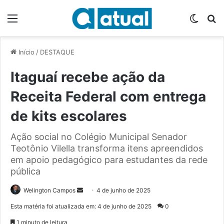
Menu
Switch
P
Início
/
DESTAQUE
Itaguaí recebe ação da
Receita Federal com entrega
de kits escolares
Ação social no Colégio Municipal Senador
Teotônio Vilella transforma itens apreendidos
em apoio pedagógico para estudantes da rede
pública
Welington Campos
M
4 de junho de 2025
a
Esta matéria foi atualizada em: 4 de junho de 2025
0
n
1 minuto de leitura