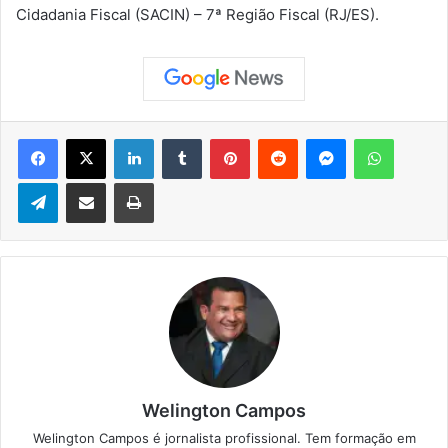
Cidadania Fiscal (SACIN) – 7ª Região Fiscal (RJ/ES).
Facebook
X
Linkedin
Tumblr
Pinterest
Reddit
Messenger
WhatsApp
Telegram
Compartilhar via e-mail
Imprimir
Welington Campos
Welington Campos é jornalista profissional. Tem formação em