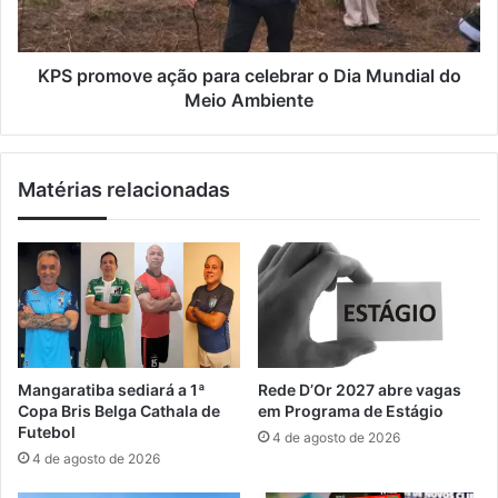
ç
m
õ
o
e
v
s
e
KPS promove ação para celebrar o Dia Mundial do
d
a
Meio Ambiente
o
ç
p
ã
r
o
Matérias relacionadas
o
p
j
a
e
r
t
a
o
c
L
e
i
l
x
e
o
b
Mangaratiba sediará a 1ª
Rede D’Or 2027 abre vagas
Z
r
Copa Bris Belga Cathala de
em Programa de Estágio
e
a
Futebol
4 de agosto de 2026
r
r
4 de agosto de 2026
o
o
e
D