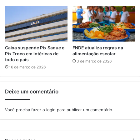
c
a
r
é
o
p
e
r
p
e
e
s
q
o
Caixa suspende Pix Saque e
FNDE atualiza regras da
u
p
Pix Troco em lotéricas de
alimentação escolar
e
o
todo o país
3 de março de 2026
n
r
16 de março de 2026
a
a
s
g
e
e
m
Deixe um comentário
n
p
t
r
e
Você precisa fazer o
login
para publicar um comentário.
e
s
s
d
a
a
s
D
e