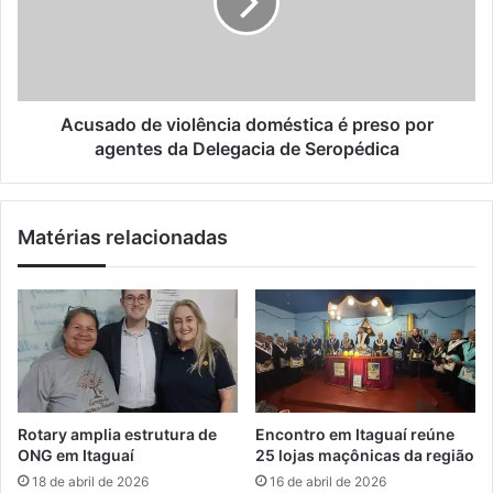
i
o
a
l
f
d
i
o
c
d
i
e
n
v
Acusado de violência doméstica é preso por
a
i
agentes da Delegacia de Seropédica
e
o
m
l
M
ê
Matérias relacionadas
u
n
r
c
i
i
q
a
u
d
i
o
p
m
a
é
r
s
Rotary amplia estrutura de
Encontro em Itaguaí reúne
a
t
ONG em Itaguaí
25 lojas maçônicas da região
m
i
18 de abril de 2026
16 de abril de 2026
i
c