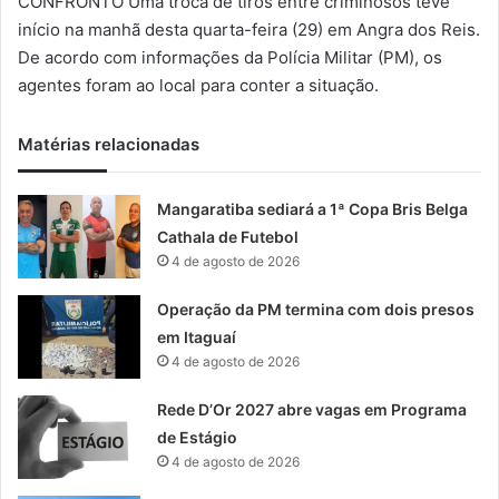
CONFRONTO Uma troca de tiros entre criminosos teve
-
início na manhã desta quarta-feira (29) em Angra dos Reis.
m
De acordo com informações da Polícia Militar (PM), os
a
agentes foram ao local para conter a situação.
i
l
Matérias relacionadas
Mangaratiba sediará a 1ª Copa Bris Belga
Cathala de Futebol
4 de agosto de 2026
Operação da PM termina com dois presos
em Itaguaí
4 de agosto de 2026
Rede D’Or 2027 abre vagas em Programa
de Estágio
4 de agosto de 2026