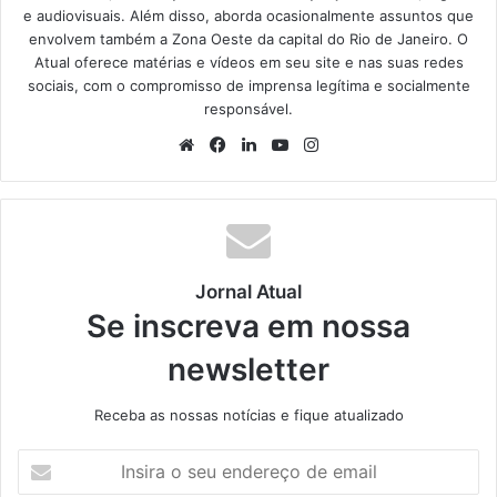
e audiovisuais. Além disso, aborda ocasionalmente assuntos que
envolvem também a Zona Oeste da capital do Rio de Janeiro. O
Atual oferece matérias e vídeos em seu site e nas suas redes
sociais, com o compromisso de imprensa legítima e socialmente
responsável.
We
Fa
Lin
Yo
Ins
bsi
ce
ke
uT
tag
te
bo
din
ub
ra
ok
e
m
Jornal Atual
Se inscreva em nossa
newsletter
Receba as nossas notícias e fique atualizado
I
n