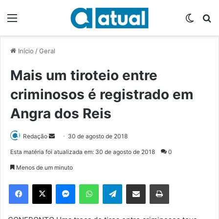
Menu
Switch
P
Início
/
Geral
Mais um tiroteio entre
criminosos é registrado em
Angra dos Reis
Redação
M
30 de agosto de 2018
a
Esta matéria foi atualizada em: 30 de agosto de 2018
0
n
Menos de um minuto
d
e
Facebook
X
Messenger
WhatsApp
Telegram
Compartilhar via e-mail
Imprimir
u
m
e