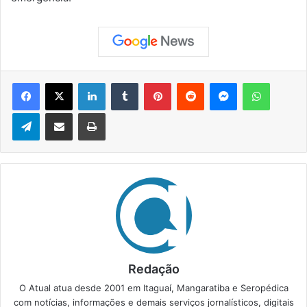
Facebook
X
Linkedin
Tumblr
Pinterest
Reddit
Messenger
WhatsApp
Telegram
Compartilhar via e-mail
Imprimir
Redação
O Atual atua desde 2001 em Itaguaí, Mangaratiba e Seropédica
com notícias, informações e demais serviços jornalísticos, digitais