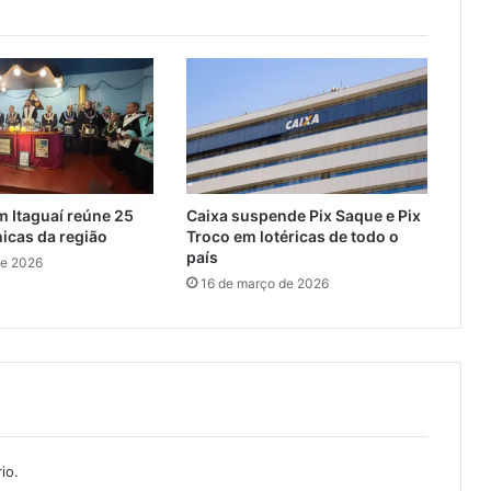
e
s
e
t
e
m
i
l
m
 Itaguaí reúne 25
Caixa suspende Pix Saque e Pix
u
icas da região
Troco em lotéricas de todo o
n
país
de 2026
i
16 de março de 2026
ç
õ
e
s
e
m
S
e
io.
r