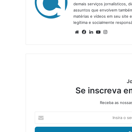
demais serviços jornalísticos, d
assuntos que envolvem também a
matérias e vídeos em seu site 
legítima e socialmente responsá
We
Fa
Lin
Yo
Ins
bsi
ce
ke
uT
tag
te
bo
din
ub
ra
ok
e
m
Jo
Se inscreva e
Receba as nossas 
I
n
s