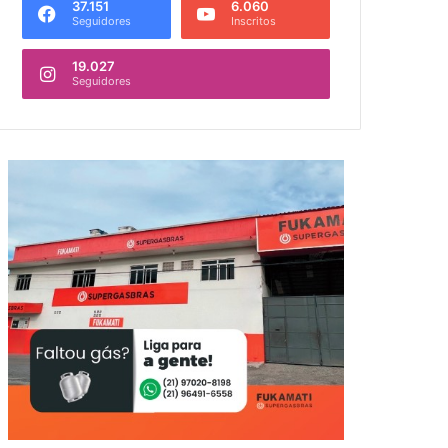
37.151
6.060
Seguidores
Inscritos
19.027
Seguidores