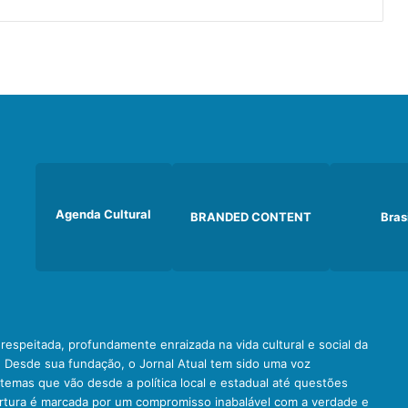
o
p
é
d
i
c
a
Agenda Cultural
BRANDED CONTENT
Bras
e respeitada, profundamente enraizada na vida cultural e social da
. Desde sua fundação, o Jornal Atual tem sido uma voz
emas que vão desde a política local e estadual até questões
ertura é marcada por um compromisso inabalável com a verdade e