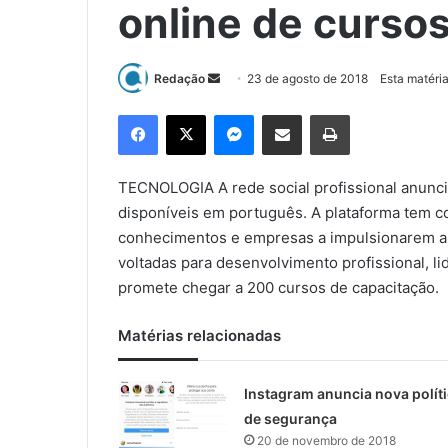
online de cursos
Redação
M
23 de agosto de 2018
Esta matéri
a
Facebook
X
Messenger
Compartilhar via e-mail
Imprimir
n
d
e
TECNOLOGIA A rede social profissional anunci
u
disponíveis em português. A plataforma tem co
m
conhecimentos e empresas a impulsionarem a c
e
voltadas para desenvolvimento profissional, l
-
promete chegar a 200 cursos de capacitação.
m
a
Matérias relacionadas
i
l
Instagram anuncia nova polít
de segurança
20 de novembro de 2018