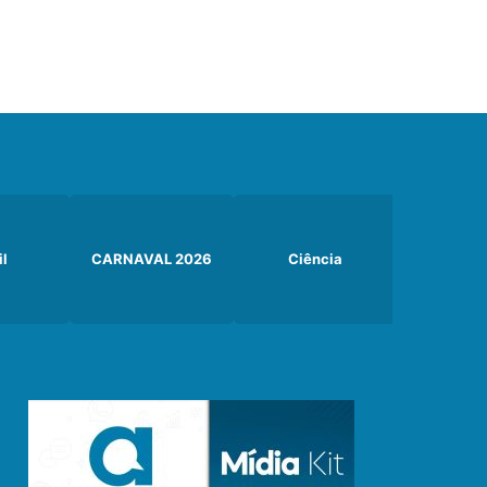
il
CARNAVAL 2026
Ciência
Curiosi