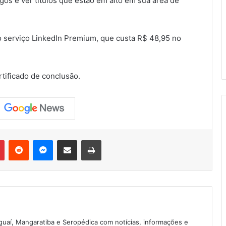
os e ver títulos que estão em alto em sua área de
 o serviço LinkedIn Premium, que custa R$ 48,95 no
rtificado de conclusão.
Pinterest
Reddit
Messenger
Compartilhar via e-mail
Imprimir
guaí, Mangaratiba e Seropédica com notícias, informações e