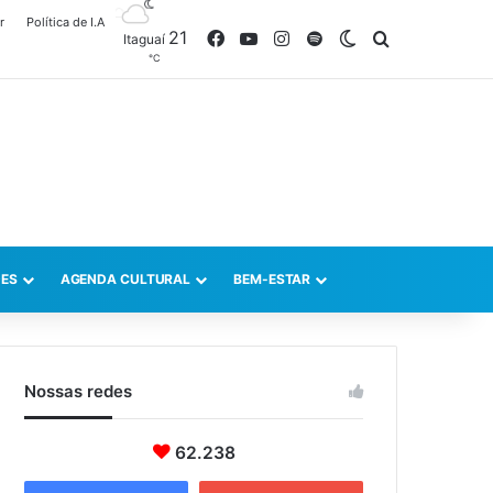
r
Política de I.A
21
Facebook
YouTube
Instagram
Spotify
Switch skin
Procurar po
Itaguaí
℃
ES
AGENDA CULTURAL
BEM-ESTAR
Nossas redes
62.238