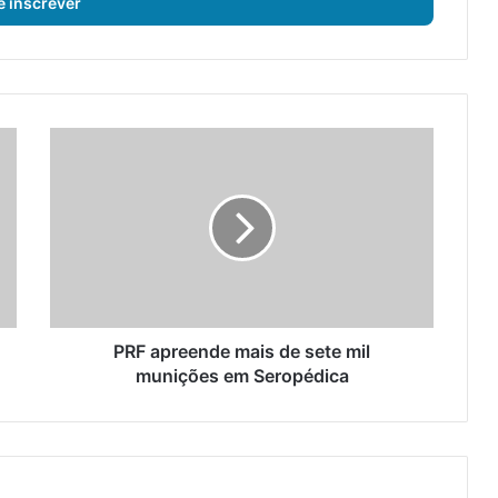
P
R
F
a
p
r
e
e
n
d
PRF apreende mais de sete mil
e
munições em Seropédica
m
a
i
s
d