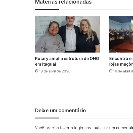
Matérias relacionadas
e
f
e
i
r
a
d
e
a
Rotary amplia estrutura de ONG
Encontro em
r
em Itaguaí
lojas maçôn
t
18 de abril de 2026
16 de abril 
e
s
a
n
a
t
o
Deixe um comentário
Você precisa fazer o
login
para publicar um comentár