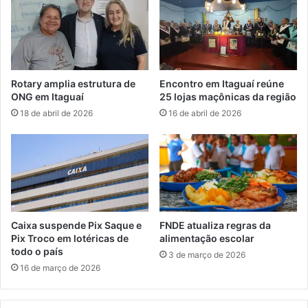
ç
o
ã
n
o
t
p
r
r
a
o
a
Rotary amplia estrutura de
Encontro em Itaguaí reúne
t
r
ONG em Itaguaí
25 lojas maçônicas da região
e
e
18 de abril de 2026
16 de abril de 2026
s
d
t
u
a
ç
m
ã
c
o
o
d
n
e
t
s
Caixa suspende Pix Saque e
FNDE atualiza regras da
r
a
Pix Troco em lotéricas de
alimentação escolar
a
l
todo o país
3 de março de 2026
o
á
16 de março de 2026
f
r
e
i
c
o