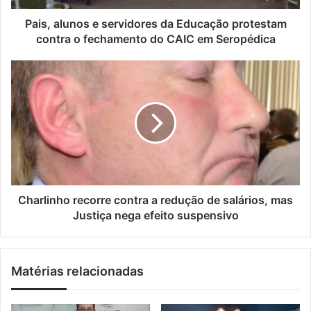
e
n
ç
o
Pais, alunos e servidores da Educação protestam
o
s
contra o fechamento do CAIC em Seropédica
d
e
e
s
C
e
e
h
m
r
a
a
v
r
i
i
l
l
d
i
o
n
r
h
e
o
s
r
Charlinho recorre contra a redução de salários, mas
d
e
Justiça nega efeito suspensivo
a
c
E
o
d
r
Matérias relacionadas
u
r
c
e
a
c