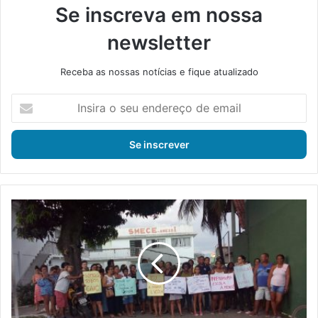
Se inscreva em nossa
newsletter
Receba as nossas notícias e fique atualizado
I
n
s
i
r
a
o
s
P
e
a
u
i
e
s
n
,
d
a
e
l
r
u