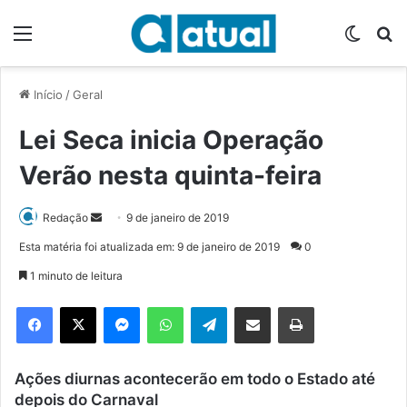
Menu
Switch
P
Início
/
Geral
Lei Seca inicia Operação
Verão nesta quinta-feira
Redação
M
9 de janeiro de 2019
a
Esta matéria foi atualizada em: 9 de janeiro de 2019
0
n
1 minuto de leitura
d
e
Facebook
X
Messenger
WhatsApp
Telegram
Compartilhar via e-mail
Imprimir
u
m
e
Ações diurnas acontecerão em todo o Estado até
-
depois do Carnaval