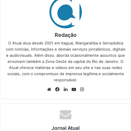
Redação
O Atual atua desde 2001 em Itaguaí, Mangaratiba e Seropédica
com notícias, informações e demais serviços jornalísticos, digitais
e audiovisuais. Além disso, aborda ocasionalmente assuntos que
envolvem também a Zona Oeste da capital do Rio de Janeiro. O
Atual oferece matérias e vídeos em seu site e nas suas redes
sociais, com o compromisso de imprensa legítima e socialmente
responsável.
We
Fa
Lin
Yo
Ins
bsi
ce
ke
uT
tag
te
bo
din
ub
ra
ok
e
m
Jornal Atual