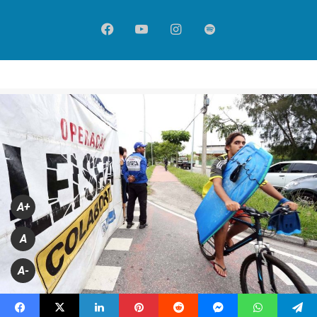
Facebook
YouTube
Instagram
Spotify
A+
A
A-
FOTO DIVULGAÇÃO