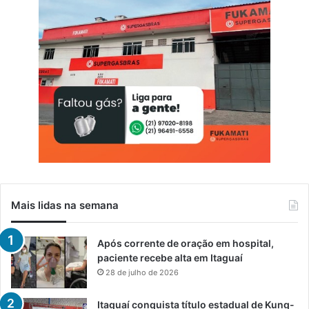
d
o
i
s
c
u
a
s
p
e
n
s
i
v
o
Mais lidas na semana
Após corrente de oração em hospital,
paciente recebe alta em Itaguaí
28 de julho de 2026
Itaguaí conquista título estadual de Kung-