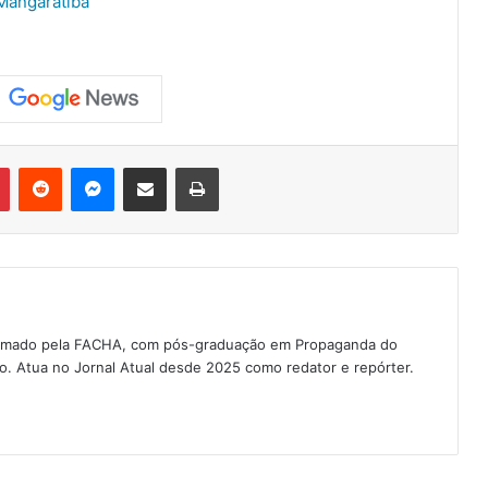
Mangaratiba
Pinterest
Reddit
Messenger
Compartilhar via e-mail
Imprimir
 formado pela FACHA, com pós-graduação em Propaganda do
ão. Atua no Jornal Atual desde 2025 como redator e repórter.