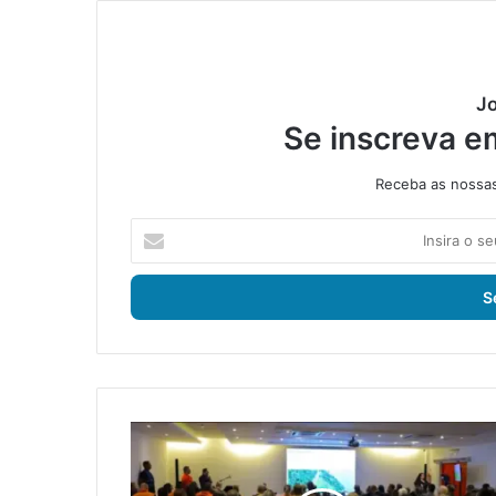
Jo
Se inscreva e
Receba as nossas 
I
n
s
i
r
a
o
s
e
D
u
u
e
p
n