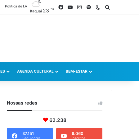
Política de I.A
Facebook
YouTube
Instagram
Spotify
Switch skin
Procurar po
℃
23
Itaguaí
ES
AGENDA CULTURAL
BEM-ESTAR
Nossas redes
62.238
37.151
6.060
Seguidores
Inscritos