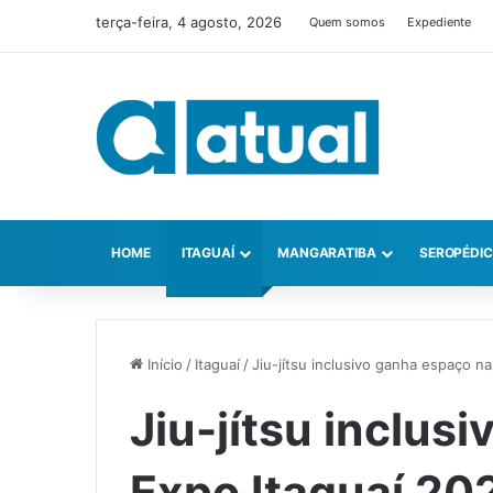
terça-feira, 4 agosto, 2026
Quem somos
Expediente
HOME
ITAGUAÍ
MANGARATIBA
SEROPÉDI
Início
/
Itaguaí
/
Jiu-jítsu inclusivo ganha espaço n
Jiu-jítsu inclus
Expo Itaguaí 20