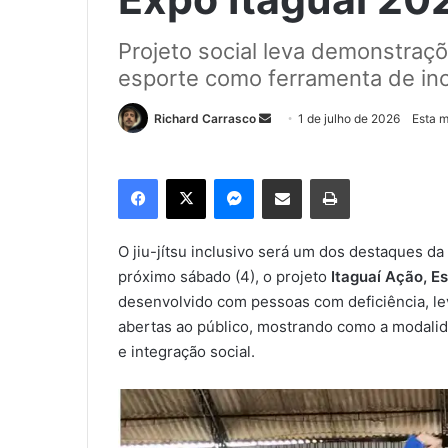
Projeto social leva demonstraçõe
esporte como ferramenta de in
Richard Carrasco
M
1 de julho de 2026
Esta m
a
n
Facebook
X
Messenger
Compartilhar via e-mail
Imprimir
d
e
u
O jiu-jítsu inclusivo será um dos destaques d
m
próximo sábado (4), o projeto
Itaguaí Ação, Es
e
desenvolvido com pessoas com deficiência, lev
-
abertas ao público, mostrando como a modali
m
e integração social.
a
i
l