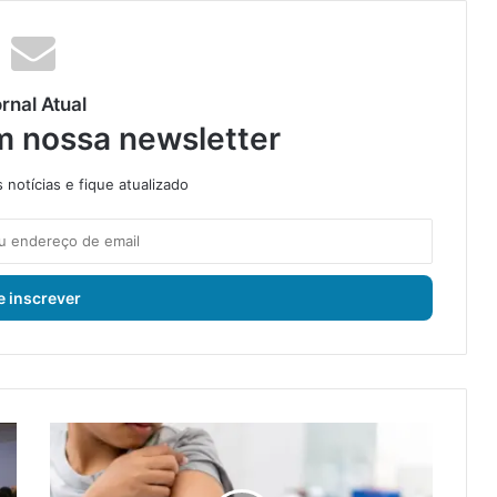
rnal Atual
m nossa newsletter
notícias e fique atualizado
S
a
ú