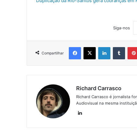
Duplicação da Rio-Santos gera cobranças em 
Siga-nos
Facebook
X
Linkedin
Tumblr
Compartilhar
Richard Carrasco
Richard Carrasco é jornalista
Audiovisual na mesma instituiç
Lin
ke
din