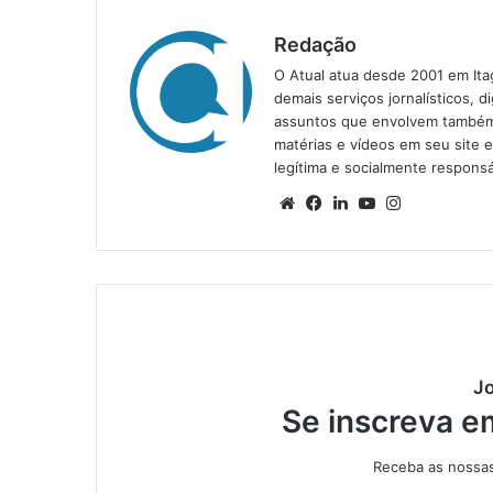
Redação
O Atual atua desde 2001 em Ita
demais serviços jornalísticos, d
assuntos que envolvem também a
matérias e vídeos em seu site 
legítima e socialmente responsá
We
Fa
Lin
Yo
Ins
bsi
ce
ke
uT
tag
te
bo
din
ub
ra
ok
e
m
Jo
Se inscreva e
Receba as nossas 