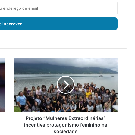
P
r
o
j
e
t
o
“
M
u
Projeto “Mulheres Extraordinárias”
l
incentiva protagonismo feminino na
h
sociedade