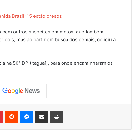
enida Brasil; 15 estão presos
ou com outros suspeitos em motos, que também
r dois, mas ao partir em busca dos demais, colidiu a
cia na 50ª DP (Itaguaí), para onde encaminharam os
Pinterest
Reddit
Messenger
Compartilhar via e-mail
Imprimir