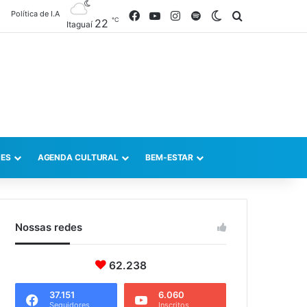
Política de I.A
Facebook
YouTube
Instagram
Spotify
Switch skin
Procurar po
℃
22
Itaguaí
ES
AGENDA CULTURAL
BEM-ESTAR
Nossas redes
62.238
37.151
6.060
Seguidores
Inscritos