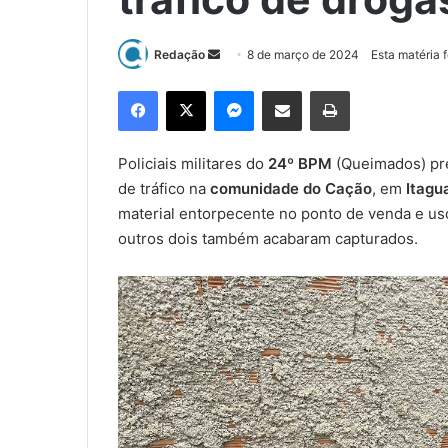
Redação
M
8 de março de 2024
Esta matéria 
a
Facebook
X
Messenger
Compartilhar via e-mail
Imprimir
n
d
e
Policiais militares do
24º BPM
(Queimados) pren
u
de tráfico na
comunidade do Cação
, em
Itagu
m
material entorpecente no ponto de venda e us
e
outros dois também acabaram capturados.
-
m
a
i
l