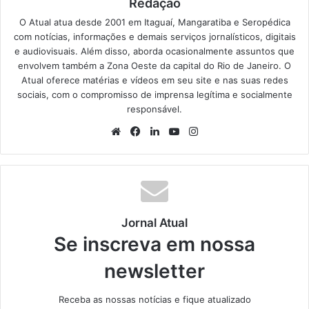
Redação
O Atual atua desde 2001 em Itaguaí, Mangaratiba e Seropédica
com notícias, informações e demais serviços jornalísticos, digitais
e audiovisuais. Além disso, aborda ocasionalmente assuntos que
envolvem também a Zona Oeste da capital do Rio de Janeiro. O
Atual oferece matérias e vídeos em seu site e nas suas redes
sociais, com o compromisso de imprensa legítima e socialmente
responsável.
We
Fa
Lin
Yo
Ins
bsi
ce
ke
uT
tag
te
bo
din
ub
ra
ok
e
m
Jornal Atual
Se inscreva em nossa
newsletter
Receba as nossas notícias e fique atualizado