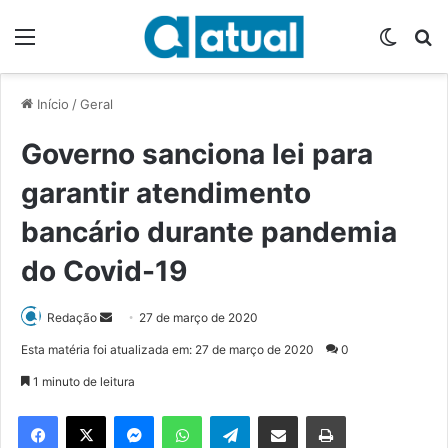
Menu
Switch
P
Início
/
Geral
Governo sanciona lei para
garantir atendimento
bancário durante pandemia
do Covid-19
Redação
M
27 de março de 2020
a
Esta matéria foi atualizada em: 27 de março de 2020
0
n
1 minuto de leitura
d
e
Facebook
X
Messenger
WhatsApp
Telegram
Compartilhar via e-mail
Imprimir
u