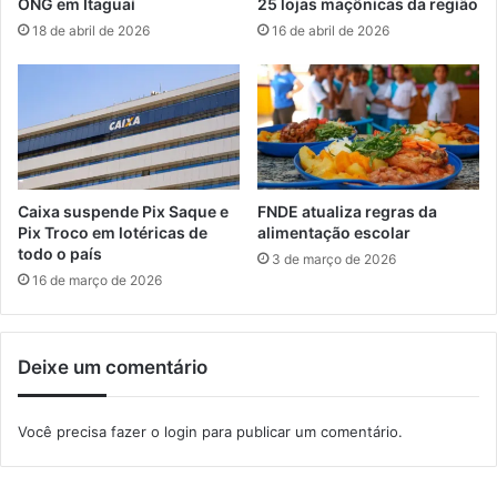
ONG em Itaguaí
25 lojas maçônicas da região
i
a
18 de abril de 2026
16 de abril de 2026
n
e
f
m
o
M
r
a
m
n
a
g
l
a
a
r
Caixa suspende Pix Saque e
FNDE atualiza regras da
p
a
Pix Troco em lotéricas de
alimentação escolar
r
t
todo o país
3 de março de 2026
o
i
16 de março de 2026
v
b
a
a
d
Deixe um comentário
o
Você precisa fazer o
login
para publicar um comentário.